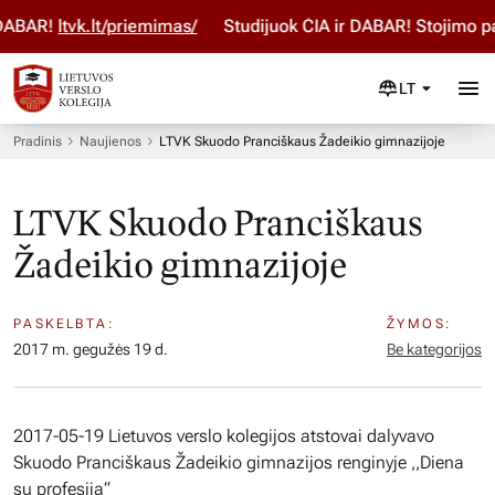
ABAR!
ltvk.lt/priemimas/
Studijuok ČIA ir DABAR! Stojimo par
LT
Pradinis
Naujienos
LTVK Skuodo Pranciškaus Žadeikio gimnazijoje
LTVK Skuodo Pranciškaus
Žadeikio gimnazijoje
PASKELBTA:
ŽYMOS:
2017 m. gegužės 19 d.
Be kategorijos
2017-05-19 Lietuvos verslo kolegijos atstovai dalyvavo
Skuodo Pranciškaus Žadeikio gimnazijos renginyje ,,Diena
su profesija“