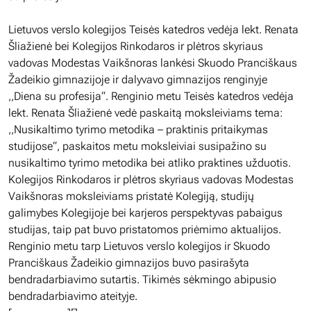
Lietuvos verslo kolegijos Teisės katedros vedėja lekt. Renata
Šliažienė bei Kolegijos Rinkodaros ir plėtros skyriaus
vadovas Modestas Vaikšnoras lankėsi Skuodo Pranciškaus
Žadeikio gimnazijoje ir dalyvavo gimnazijos renginyje
,,Diena su profesija“. Renginio metu Teisės katedros vedėja
lekt. Renata Šliažienė vedė paskaitą moksleiviams tema:
,,Nusikaltimo tyrimo metodika – praktinis pritaikymas
studijose“, paskaitos metu moksleiviai susipažino su
nusikaltimo tyrimo metodika bei atliko praktines užduotis.
Kolegijos Rinkodaros ir plėtros skyriaus vadovas Modestas
Vaikšnoras moksleiviams pristatė Kolegiją, studijų
galimybes Kolegijoje bei karjeros perspektyvas pabaigus
studijas, taip pat buvo pristatomos priėmimo aktualijos.
Renginio metu tarp Lietuvos verslo kolegijos ir Skuodo
Pranciškaus Žadeikio gimnazijos buvo pasirašyta
bendradarbiavimo sutartis. Tikimės sėkmingo abipusio
bendradarbiavimo ateityje.