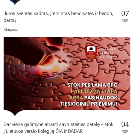
07
Jūros šventės kadras, įrėmintas bendrystės ir bendrų
darbų
RGP
Klaipėda
04
Dar viena galimybė atrasti savo ateities detalę – stok
į Lietuvos verslo kolegiją ČIA ir DABAR
RGP