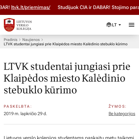
AR!
ltvk.lt/priemimas/
Studijuok ČIA ir DABAR! Stojimo parai
LT
Pradinis
Naujienos
LTVK studentai jungiasi prie Klaipėdos miesto Kalėdinio stebuklo kūrimo
LTVK studentai jungiasi prie
Klaipėdos miesto Kalėdinio
stebuklo kūrimo
PASKELBTA:
ŽYMOS:
2019 m. lapkričio 29 d.
Be kategorijos
Lietuvos verslo kolegijos studentams paskaitų metų taikomi