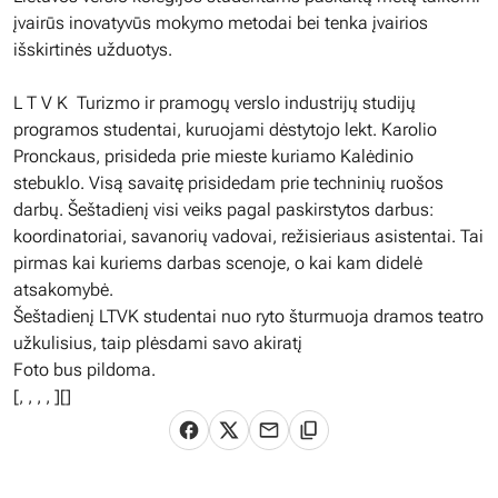
įvairūs inovatyvūs mokymo metodai bei tenka įvairios
išskirtinės užduotys.
L T V K Turizmo ir pramogų verslo industrijų studijų
programos studentai, kuruojami dėstytojo lekt. Karolio
Pronckaus, prisideda prie mieste kuriamo Kalėdinio
stebuklo. Visą savaitę prisidedam prie techninių ruošos
darbų. Šeštadienį visi veiks pagal paskirstytos darbus:
koordinatoriai, savanorių vadovai, režisieriaus asistentai. Tai
pirmas kai kuriems darbas scenoje, o kai kam didelė
atsakomybė.
Šeštadienį LTVK studentai nuo ryto šturmuoja dramos teatro
užkulisius, taip plėsdami savo akiratį
Foto bus pildoma.
[
,
,
,
,
][]