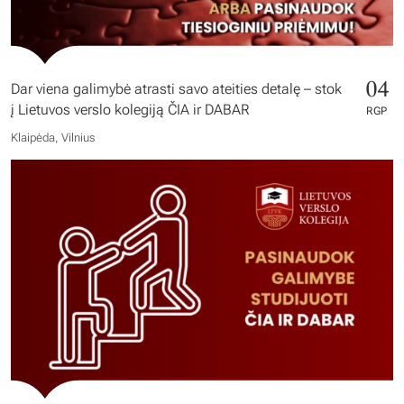
04
Dar viena galimybė atrasti savo ateities detalę – stok
į Lietuvos verslo kolegiją ČIA ir DABAR
RGP
Klaipėda, Vilnius