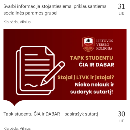
31
Svarbi informacija stojantiesiems, priklausantiems
socialinės paramos grupei
LIE
Klaipėda, Vilnius
30
Tapk studentu ČIA ir DABAR – pasirašyk sutartį
LIE
Klaipėda, Vilnius