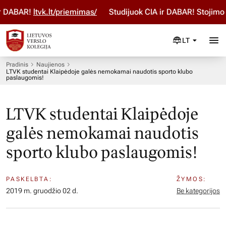
 DABAR!
ltvk.lt/priemimas/
Studijuok ČIA ir DABAR! Stojimo 
LT
Pradinis
Naujienos
LTVK studentai Klaipėdoje galės nemokamai naudotis sporto klubo
paslaugomis!
LTVK studentai Klaipėdoje
galės nemokamai naudotis
sporto klubo paslaugomis!
PASKELBTA:
ŽYMOS:
2019 m. gruodžio 02 d.
Be kategorijos