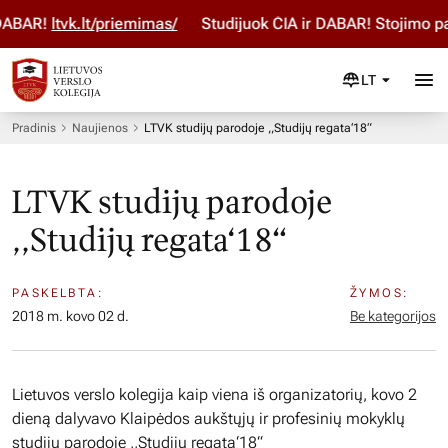
DABAR!
ltvk.lt/priemimas/
Studijuok ČIA ir DABAR! Stojimo pa
LT
Pradinis
Naujienos
LTVK studijų parodoje ,,Studijų regata‘18“
LTVK studijų parodoje
,,Studijų regata‘18“
PASKELBTA:
ŽYMOS:
2018 m. kovo 02 d.
Be kategorijos
Lietuvos verslo kolegija kaip viena iš organizatorių, kovo 2
dieną dalyvavo Klaipėdos aukštųjų ir profesinių mokyklų
studijų parodoje ,,Studijų regata‘18“