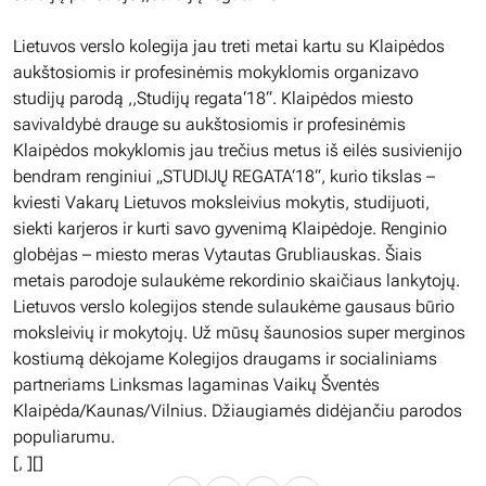
Lietuvos verslo kolegija jau treti metai kartu su Klaipėdos
aukštosiomis ir profesinėmis mokyklomis organizavo
studijų parodą ,,Studijų regata‘18“. Klaipėdos miesto
savivaldybė drauge su aukštosiomis ir profesinėmis
Klaipėdos mokyklomis jau trečius metus iš eilės susivienijo
bendram renginiui „STUDIJŲ REGATA‘18“, kurio tikslas –
kviesti Vakarų Lietuvos moksleivius mokytis, studijuoti,
siekti karjeros ir kurti savo gyvenimą Klaipėdoje. Renginio
globėjas – miesto meras Vytautas Grubliauskas. Šiais
metais parodoje sulaukėme rekordinio skaičiaus lankytojų.
Lietuvos verslo kolegijos stende sulaukėme gausaus būrio
moksleivių ir mokytojų. Už mūsų šaunosios super merginos
kostiumą dėkojame Kolegijos draugams ir socialiniams
partneriams Linksmas lagaminas Vaikų Šventės
Klaipėda/Kaunas/Vilnius. Džiaugiamės didėjančiu parodos
populiarumu.
[
,
][]