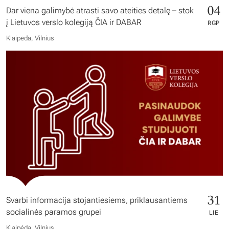
04
Dar viena galimybė atrasti savo ateities detalę – stok
į Lietuvos verslo kolegiją ČIA ir DABAR
RGP
Klaipėda, Vilnius
31
Svarbi informacija stojantiesiems, priklausantiems
socialinės paramos grupei
LIE
Klaipėda, Vilnius