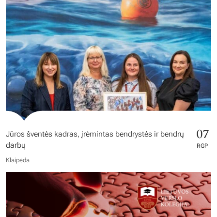
07
Jūros šventės kadras, įrėmintas bendrystės ir bendrų
darbų
RGP
Klaipėda