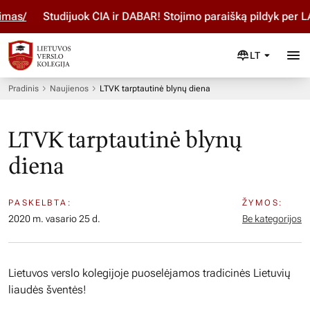
as/
Studijuok ČIA ir DABAR! Stojimo paraišką pildyk per L
LT
Pradinis
Naujienos
LTVK tarptautinė blynų diena
LTVK tarptautinė blynų
diena
PASKELBTA:
ŽYMOS:
2020 m. vasario 25 d.
Be kategorijos
Lietuvos verslo kolegijoje puoselėjamos tradicinės Lietuvių
liaudės šventės!