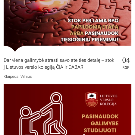
04
Dar viena galimybė atrasti savo ateities detalę – stok
į Lietuvos verslo kolegiją ČIA ir DABAR
RGP
Klaipėda, Vilnius