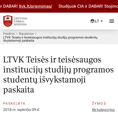
 DABAR!
ltvk.lt/priemimas/
Studijuok ČIA ir DABAR! Stojimo 
LT
Pradinis
Naujienos
LTVK Teisės ir teisėsaugos institucijų studijų programos studentų
išvykstamoji paskaita
LTVK Teisės ir teisėsaugos
institucijų studijų programos
studentų išvykstamoji
paskaita
PASKELBTA:
ŽYMOS:
2018 m. lapkričio 09 d.
Be kategorijos