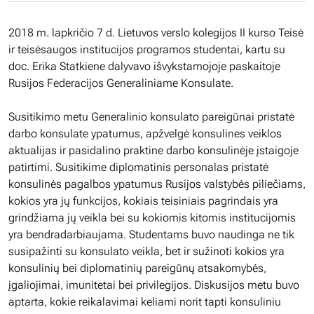
2018 m. lapkričio 7 d. Lietuvos verslo kolegijos II kurso Teisė
ir teisėsaugos institucijos programos studentai, kartu su
doc. Erika Statkiene dalyvavo išvykstamojoje paskaitoje
Rusijos Federacijos Generaliniame Konsulate.
Susitikimo metu Generalinio konsulato pareigūnai pristatė
darbo konsulate ypatumus, apžvelgė konsulines veiklos
aktualijas ir pasidalino praktine darbo konsulinėje įstaigoje
patirtimi. Susitikime diplomatinis personalas pristatė
konsulinės pagalbos ypatumus Rusijos valstybės piliečiams,
kokios yra jų funkcijos, kokiais teisiniais pagrindais yra
grindžiama jų veikla bei su kokiomis kitomis institucijomis
yra bendradarbiaujama. Studentams buvo naudinga ne tik
susipažinti su konsulato veikla, bet ir sužinoti kokios yra
konsulinių bei diplomatinių pareigūnų atsakomybės,
įgaliojimai, imunitetai bei privilegijos. Diskusijos metu buvo
aptarta, kokie reikalavimai keliami norit tapti konsuliniu