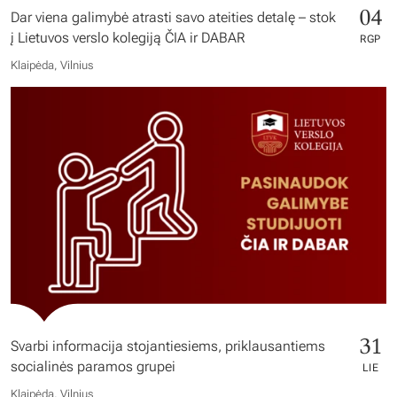
04
Dar viena galimybė atrasti savo ateities detalę – stok
į Lietuvos verslo kolegiją ČIA ir DABAR
RGP
Klaipėda, Vilnius
31
Svarbi informacija stojantiesiems, priklausantiems
socialinės paramos grupei
LIE
Klaipėda, Vilnius