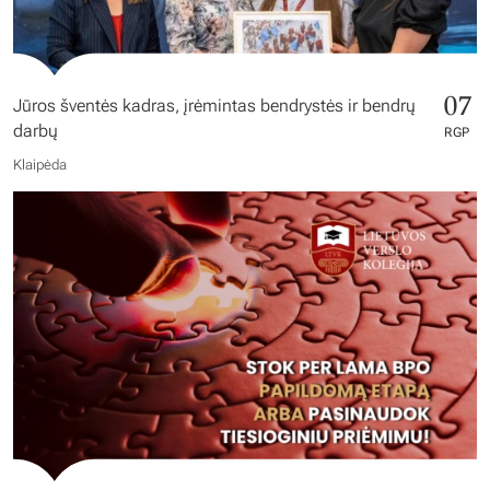
07
Jūros šventės kadras, įrėmintas bendrystės ir bendrų
darbų
RGP
Klaipėda