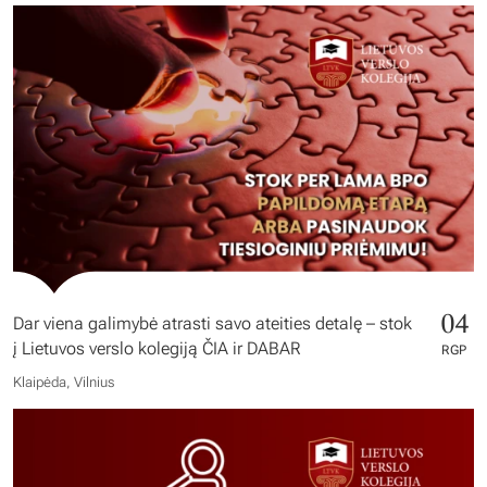
04
Dar viena galimybė atrasti savo ateities detalę – stok
į Lietuvos verslo kolegiją ČIA ir DABAR
RGP
Klaipėda, Vilnius