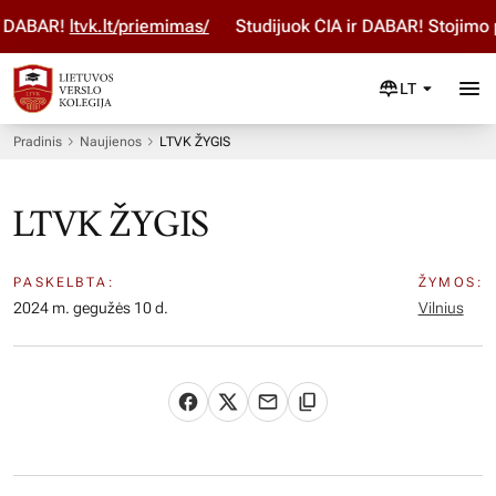
 DABAR!
ltvk.lt/priemimas/
Studijuok ČIA ir DABAR! Stojimo p
LT
Pradinis
Naujienos
LTVK ŽYGIS
LTVK ŽYGIS
PASKELBTA:
ŽYMOS:
2024 m. gegužės 10 d.
Vilnius