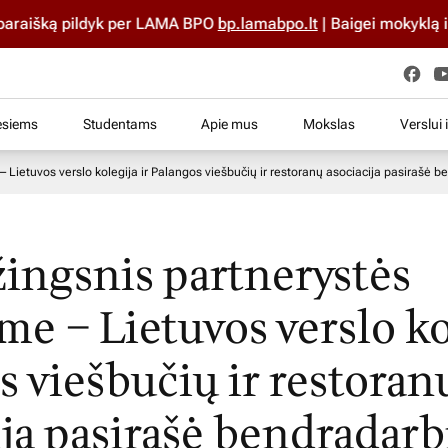
aišką pildyk per LAMA BPO
bp.lamabpo.lt
| Baigei mokyklą iki 
esiems
Studentams
Apie mus
Mokslas
Verslui 
– Lietuvos verslo kolegija ir Palangos viešbučių ir restoranų asociacija pasirašė b
žingsnis partnerystės
me – Lietuvos verslo ko
s viešbučių ir restoran
ija pasirašė bendradar