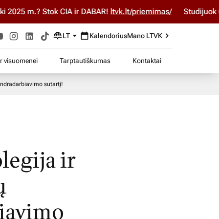
2025 m.? Stok ČIA ir DABAR!
ltvk.lt/priemimas/
Studijuok ČIA
LT
Kalendorius
Mano LTVK
ir visuomenei
Tarptautiškumas
Kontaktai
endradarbiavimo sutartį!
legija ir
ų
biavimo