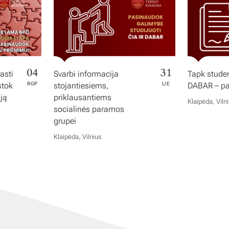
04
31
asti
Svarbi informacija
Tapk studen
stok
RGP
stojantiesiems,
LIE
DABAR – pas
iją
priklausantiems
Klaipėda, Viln
socialinės paramos
grupei
Klaipėda, Vilnius