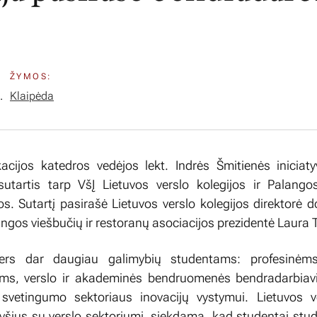
ŽYMOS:
.
Klaipėda
acijos katedros vedėjos lekt. Indrės Šmitienės iniciat
utartis tarp VšĮ Lietuvos verslo kolegijos ir Palangos
s. Sutartį pasirašė Lietuvos verslo kolegijos direktorė do
ngos viešbučių ir restoranų asociacijos prezidentė Laura 
vers dar daugiau galimybių studentams: profesinėms
ms, verslo ir akademinės bendruomenės bendradarbiavi
svetingumo sektoriaus inovacijų vystymui. Lietuvos ve
 ryšius su verslo sektoriumi, siekdama, kad studentai stud