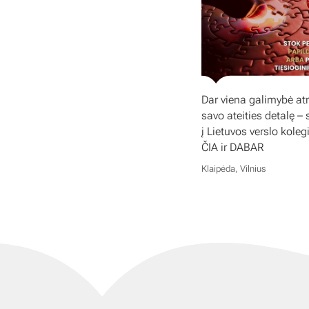
Dar viena galimybė atr
savo ateities detalę – 
į Lietuvos verslo koleg
ČIA ir DABAR
Klaipėda, Vilnius