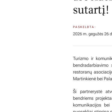
sutartį!
PASKELBTA:
2026 m. gegužės 26 d
Turizmo ir komunik
bendradarbiavimo s
restoranų asociacijo
Martinkienė bei Pala
Ši partnerystė at
bendriems projekta
komunikacijos bei 
nuosekliai stiprina