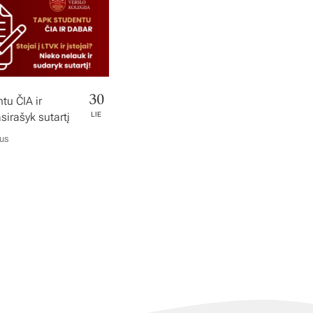
30
tu ČIA ir
irašyk sutartį
LIE
ius