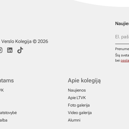
Naujie
s Verslo Kolegija © 2026
Prenume
Šią svet
bei
pasla
ntams
Apie kolegiją
VK
Naujienos
Apie LTVK
Foto galerija
atstovybė
Video galerija
galba
Alumni