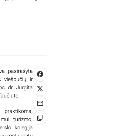
yva pasirašyta
 viešbučių ir
c. dr. Jurgita
Taučiūtė.
 praktikoms,
mui, turizmo,
rslo kolegija
ijų metu įgytų