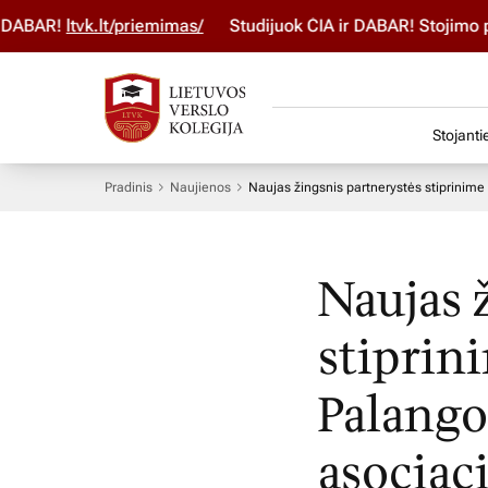
BAR!
ltvk.lt/priemimas/
Studijuok ČIA ir DABAR! Stojimo par
Stojanti
Pradinis
Naujienos
Naujas žingsnis partnerystės stiprinime 
Naujas 
stiprini
Palango
asociac