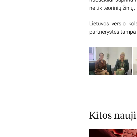
ne tik teorinių žinių,
Lietuvos verslo kol
partnerystės tampa 
Kitos nauj