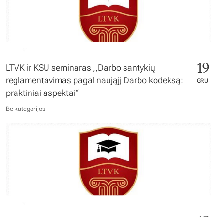
19
LTVK ir KSU seminaras ,,Darbo santykių
reglamentavimas pagal naująjį Darbo kodeksą:
GRU
praktiniai aspektai“
Be kategorijos