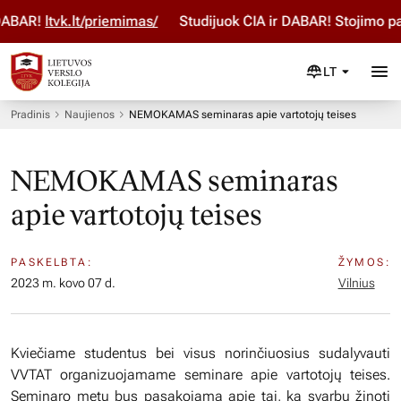
AR!
ltvk.lt/priemimas/
Studijuok ČIA ir DABAR! Stojimo para
LT
Pradinis
Naujienos
NEMOKAMAS seminaras apie vartotojų teises
NEMOKAMAS seminaras
apie vartotojų teises
PASKELBTA:
ŽYMOS:
2023 m. kovo 07 d.
Vilnius
Kviečiame studentus bei visus norinčiuosius sudalyvauti
VVTAT organizuojamame seminare apie vartotojų teises.
Seminaro metu bus pasakojama apie tai, ką svarbu žinoti