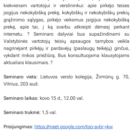
kiekvienam vartotojui ir verslininkui: apie pirkėjo teises
įsigijus nekokybišką prekę, kokybiškų ir nekokybiškų prekių
grąžinimo sąlygas, pirkėjo veiksmus įsigijus nekokybišką
prekę, apie tai, į ką svarbu atkreipti dėmesį perkant
internetu. ? Seminaro dalyviai bus supažindinami su
Valstybinės vartotojų teisių apsaugos tarnybos veikla
nagrinėjant pirkėjų ir pardavėjų (paslaugų teikėjų) ginčus,
vykdant rinkos priežiūrą. Bus konsultuojama klausytojams
aktualiais klausimais. ?
Seminaro vieta:
Lietuvos verslo kolegija, Žirmūnų g. 70,
Vilnius, 203 aud.
Seminaro laikas:
kovo 15 d., 12.00 val.
Seminaro trukmė:
1,5 val.
Prisijungimas
:
https://meet.google.com/tqo-avbr-ykw