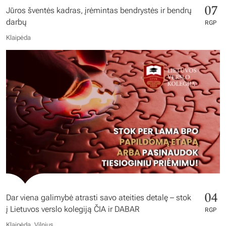
07
Jūros šventės kadras, įrėmintas bendrystės ir bendrų
darbų
RGP
Klaipėda
04
Dar viena galimybė atrasti savo ateities detalę – stok
į Lietuvos verslo kolegiją ČIA ir DABAR
RGP
Klaipėda, Vilnius