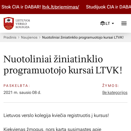
tok ČIA ir DABAR!
ltvk.lt/priemimas/
Studijuok ČIA ir DABAR!
LT
Pradinis
Naujienos
Nuotoliniai žiniatinklio programuotojo kursai LTVK!
Nuotoliniai žiniatinklio
programuotojo kursai LTVK!
PASKELBTA:
ŽYMOS:
2021 m. sausio 08 d.
Be kategorijos
Lietuvos verslo kolegija kviečia registruotis į kursus!
Kiekvienas žmogus, nors kartą susimąstęs apie