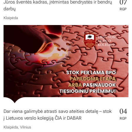
07
Jūros šventės kadras, įrėmintas bendrystės ir bendrų
darbų
RGP
Klaipėda
04
Dar viena galimybė atrasti savo ateities detalę – stok
į Lietuvos verslo kolegiją ČIA ir DABAR
RGP
Klaipėda, Vilnius