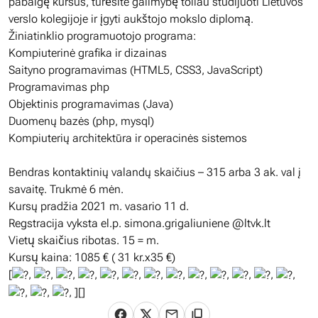
pabaigę kursus, turėsite galimybę toliau studijuoti Lietuvos
verslo kolegijoje ir įgyti aukštojo mokslo diplomą.
Žiniatinklio programuotojo programa:
Kompiuterinė grafika ir dizainas
Saityno programavimas (HTML5, CSS3, JavaScript)
Programavimas php
Objektinis programavimas (Java)
Duomenų bazės (php, mysql)
Kompiuterių architektūra ir operacinės sistemos
Bendras kontaktinių valandų skaičius – 315 arba 3 ak. val į
savaitę. Trukmė 6 mėn.
Kursų pradžia 2021 m. vasario 11 d.
Regstracija vyksta el.p. simona.grigaliuniene @ltvk.lt
Vietų skaičius ribotas. 15 = m.
Kursų kaina: 1085 € ( 31 kr.x35 €)
[
,
,
,
,
,
,
,
,
,
,
,
,
,
,
,
,
][]