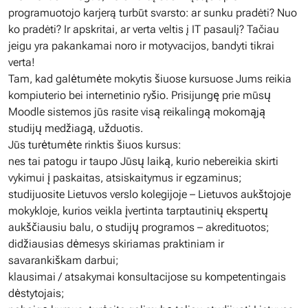
programuotojo karjerą turbūt svarsto: ar sunku pradėti? Nuo
ko pradėti? Ir apskritai, ar verta veltis į IT pasaulį? Tačiau
jeigu yra pakankamai noro ir motyvacijos, bandyti tikrai
verta!
Tam, kad galėtumėte mokytis šiuose kursuose Jums reikia
kompiuterio bei internetinio ryšio. Prisijungę prie mūsų
Moodle sistemos jūs rasite visą reikalingą mokomąją
studijų medžiagą, užduotis.
Jūs turėtumėte rinktis šiuos kursus:
nes tai patogu ir taupo Jūsų laiką, kurio nebereikia skirti
vykimui į paskaitas, atsiskaitymus ir egzaminus;
studijuosite Lietuvos verslo kolegijoje – Lietuvos aukštojoje
mokykloje, kurios veikla įvertinta tarptautinių ekspertų
aukščiausiu balu, o studijų programos – akredituotos;
didžiausias dėmesys skiriamas praktiniam ir
savarankiškam darbui;
klausimai / atsakymai konsultacijose su kompetentingais
dėstytojais;