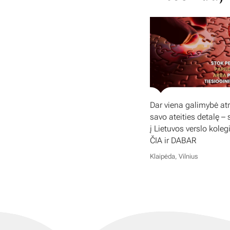
Dar viena galimybė atr
savo ateities detalę – 
į Lietuvos verslo koleg
ČIA ir DABAR
Klaipėda, Vilnius