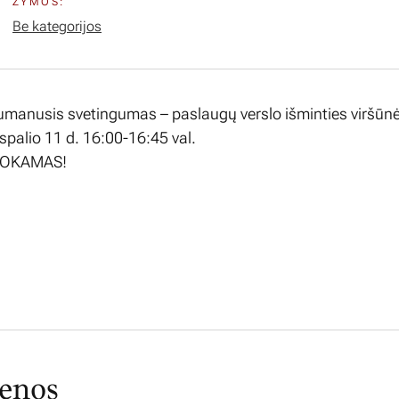
ŽYMOS:
Be kategorijos
umanusis svetingumas – paslaugų verslo išminties viršūn
 spalio 11 d. 16:00-16:45 val.
MOKAMAS!
ienos