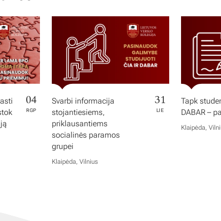
04
31
asti
Svarbi informacija
Tapk studen
stok
RGP
stojantiesiems,
LIE
DABAR – pas
iją
priklausantiems
Klaipėda, Viln
socialinės paramos
grupei
Klaipėda, Vilnius