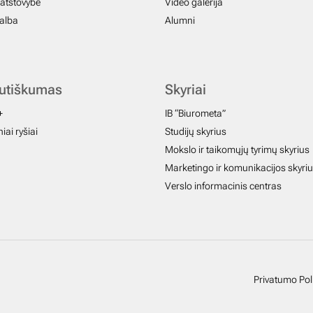
atstovybė
Video galerija
galba
Alumni
autiškumas
Skyriai
+
IB “Biurometa”
iai ryšiai
Studijų skyrius
Mokslo ir taikomųjų tyrimų skyrius
Marketingo ir komunikacijos skyri
Verslo informacinis centras
Privatumo Poli