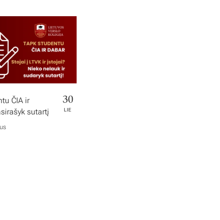
30
tu ČIA ir
irašyk sutartį
LIE
ius