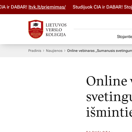
 ir DABAR!
ltvk.lt/priemimas/
Studijuok ČIA ir DABAR! Stojim
Stojanti
Pradinis
Naujienos
Online vebinaras „Sumanusis svetinguma
Online 
sveting
išminti