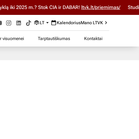
 iki 2025 m.? Stok ČIA ir DABAR!
ltvk.lt/priemimas/
Studijuo
LT
Kalendorius
Mano LTVK
ir visuomenei
Tarptautiškumas
Kontaktai