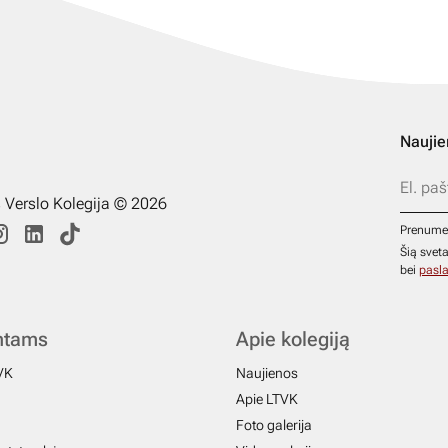
Naujie
s Verslo Kolegija © 2026
Prenume
Šią svet
bei
pasla
ntams
Apie kolegiją
VK
Naujienos
Apie LTVK
Foto galerija