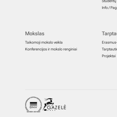
Studentų 
Info / Pa
Mokslas
Tarpt
Taikomoji mokslo veikla
Erasmus
Konferencijos ir mokslo renginiai
Tarptautin
Projektai