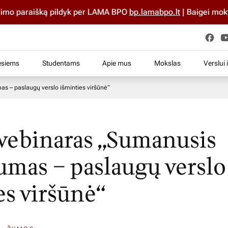
o paraišką pildyk per LAMA BPO
bp.lamabpo.lt
| Baigei mokyklą
esiems
Studentams
Apie mus
Mokslas
Verslui 
s – paslaugų verslo išminties viršūnė“
vebinaras „Sumanusis
umas – paslaugų verslo
es viršūnė“