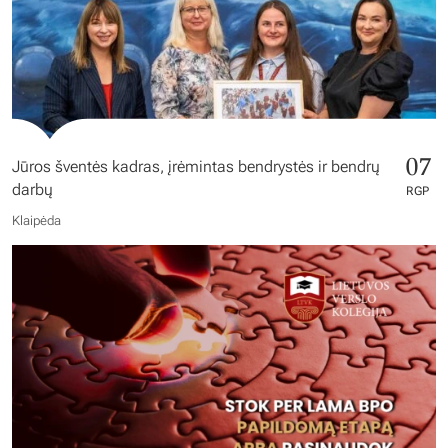
07
Jūros šventės kadras, įrėmintas bendrystės ir bendrų
darbų
RGP
Klaipėda