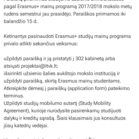
pagal Erasmus+ mainų programą 2017/2018 mokslo metų
rudens semestrui jau prasidėjo. Paraiškos priimamos iki
balandžio 15 d..
Ketinantys pasinaudoti Erasmus+ studijų mainų programa
privalo atlikti sekančius veiksmus:
užpildyti paraišką ir ją pristatyti į 302 kabinetą arba
atsiųsti
projektai@ltvk.lt
;
išsirinkti užsienio šalies aukštojo mokslo instituciją ir
užpildyti paraišką, skirtą Erasmus mainų studentams.
Atkreipkite dėmesį į paraiškų (application form) pateikimo
terminus.
Užpildyti studijų mobilumo sutartį (Study Mobility
Agreement), kurioje nurodysite pasirenkamų studijuoti
dalykų ir kreditų sąrašą. Šiais klausimais jus konsultuos
jūsų katedrų vedėjai.