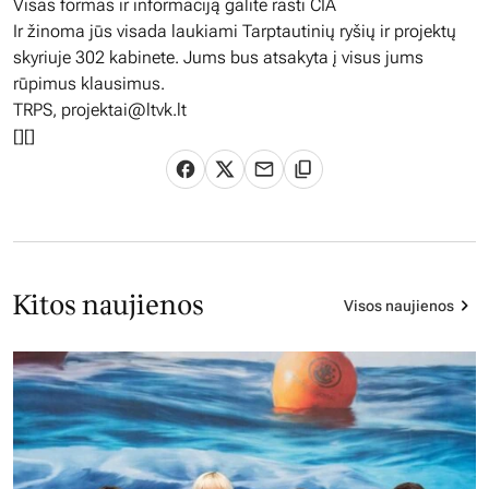
Visas formas ir informaciją galite rasti ČIA
Ir žinoma jūs visada laukiami Tarptautinių ryšių ir projektų
skyriuje 302 kabinete. Jums bus atsakyta į visus jums
rūpimus klausimus.
TRPS,
projektai@ltvk.lt
[][]
Kitos naujienos
Visos naujienos