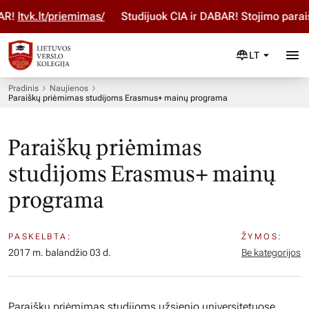
!
ltvk.lt/priemimas/
Studijuok ČIA ir DABAR! Stojimo paraiš
LT
Pradinis
Naujienos
Paraiškų priėmimas studijoms Erasmus+ mainų programa
Paraiškų priėmimas
studijoms Erasmus+ mainų
programa
PASKELBTA:
ŽYMOS:
2017 m. balandžio 03 d.
Be kategorijos
Paraiškų priėmimas studijoms užsienio universitetuose