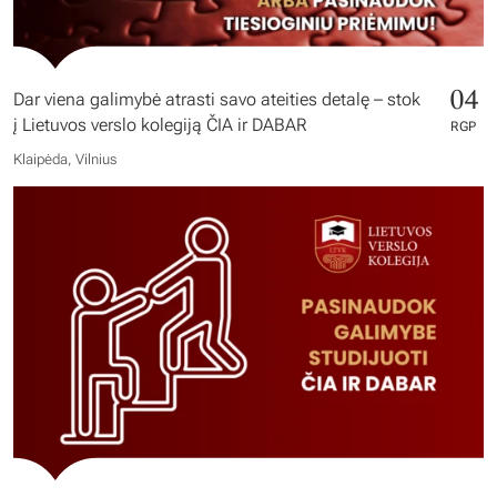
04
Dar viena galimybė atrasti savo ateities detalę – stok
į Lietuvos verslo kolegiją ČIA ir DABAR
RGP
Klaipėda, Vilnius