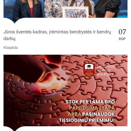
07
Jūros šventės kadras, įrėmintas bendrystės ir bendrų
darbų
RGP
Klaipėda