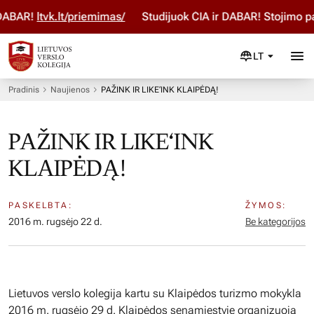
ABAR!
ltvk.lt/priemimas/
Studijuok ČIA ir DABAR! Stojimo pa
LT
Pradinis
Naujienos
PAŽINK IR LIKE‘INK KLAIPĖDĄ!
PAŽINK IR LIKE‘INK
KLAIPĖDĄ!
PASKELBTA:
ŽYMOS:
2016 m. rugsėjo 22 d.
Be kategorijos
Lietuvos verslo kolegija kartu su Klaipėdos turizmo mokykla
2016 m. rugsėjo 29 d. Klaipėdos senamiestyje organizuoją