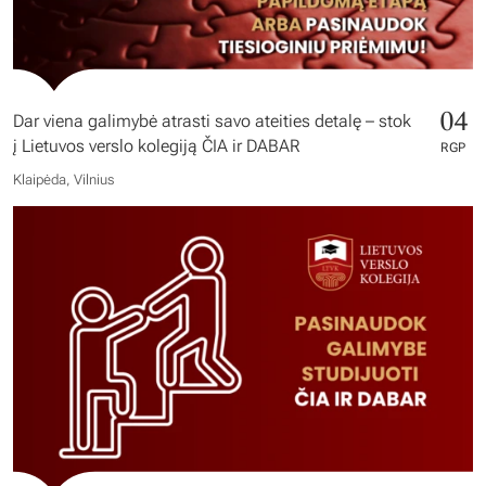
04
Dar viena galimybė atrasti savo ateities detalę – stok
į Lietuvos verslo kolegiją ČIA ir DABAR
RGP
Klaipėda, Vilnius