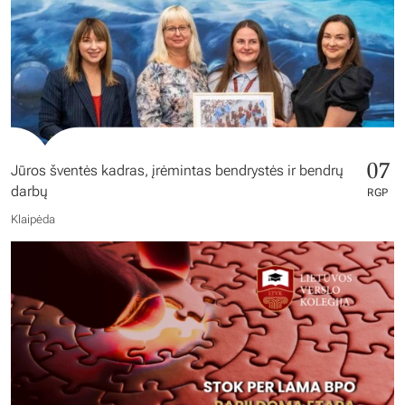
07
Jūros šventės kadras, įrėmintas bendrystės ir bendrų
darbų
RGP
Klaipėda