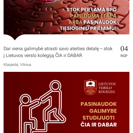
04
Dar viena galimybė atrasti savo ateities detalę – stok
į Lietuvos verslo kolegiją ČIA ir DABAR
RGP
Klaipėda, Vilnius