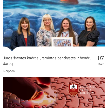
07
Jūros šventės kadras, įrėmintas bendrystės ir bendrų
darbų
RGP
Klaipėda