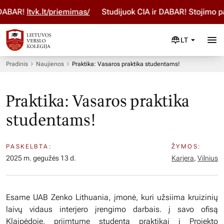
BAR!
ltvk.lt/priemimas/
Studijuok ČIA ir DABAR! Stojimo par
LT
Pradinis
Naujienos
Praktika: Vasaros praktika studentams!
Praktika: Vasaros praktika
studentams!
PASKELBTA:
ŽYMOS:
2025 m. gegužės 13 d.
Karjera
,
Vilnius
Esame UAB Zenko Lithuania, įmonė, kuri užsiima kruizinių
laivų vidaus interjero įrengimo darbais. į savo ofisą
Klaipėdoje, priimtume studentą praktikai į Projekto