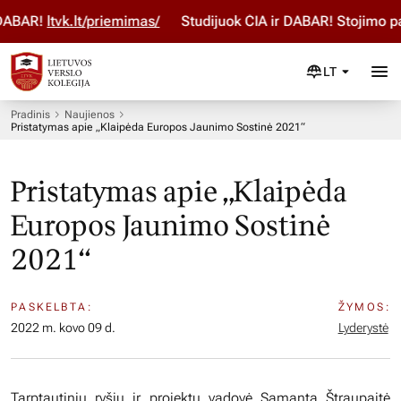
ABAR!
ltvk.lt/priemimas/
Studijuok ČIA ir DABAR! Stojimo par
LT
Pradinis
Naujienos
Pristatymas apie „Klaipėda Europos Jaunimo Sostinė 2021“
Pristatymas apie „Klaipėda
Europos Jaunimo Sostinė
2021“
PASKELBTA:
ŽYMOS:
2022 m. kovo 09 d.
Lyderystė
Tarptautinių ryšių ir projektų vadovė Samanta Štraupaitė