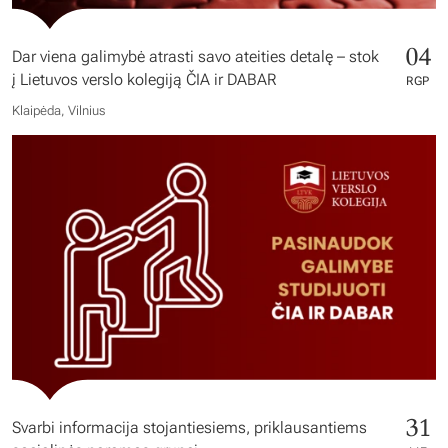
04
Dar viena galimybė atrasti savo ateities detalę – stok
į Lietuvos verslo kolegiją ČIA ir DABAR
RGP
Klaipėda, Vilnius
31
Svarbi informacija stojantiesiems, priklausantiems