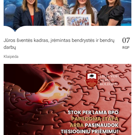
07
Jūros šventės kadras, įrėmintas bendrystės ir bendrų
darbų
RGP
Klaipėda