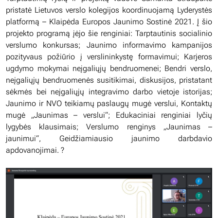
pristatė Lietuvos verslo kolegijos koordinuojamą Lyderystės
platformą – Klaipėda Europos Jaunimo Sostinė 2021. Į šio
projekto programą įėjo šie renginiai: Tarptautinis socialinio
verslumo konkursas; Jaunimo informavimo kampanijos
pozityvaus požiūrio į verslininkystę formavimui; Karjeros
ugdymo mokymai neįgaliųjų bendruomenei; Bendri verslo,
neįgaliųjų bendruomenės susitikimai, diskusijos, pristatant
sėkmės bei neįgaliųjų integravimo darbo vietoje istorijas;
Jaunimo ir NVO teikiamų paslaugų mugė verslui, Kontaktų
mugė „Jaunimas – verslui“; Edukaciniai renginiai lyčių
lygybės klausimais; Verslumo renginys „Jaunimas –
jaunimui“, Geidžiamiausio jaunimo darbdavio
apdovanojimai. ?