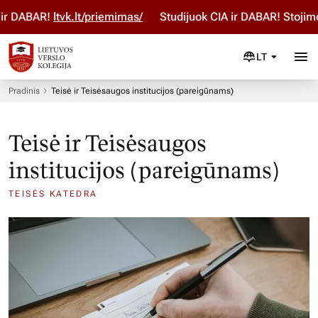
r DABAR!
ltvk.lt/priemimas/
Studijuok ČIA ir DABAR! Stojimo
LT
Pradinis
Teisė ir Teisėsaugos institucijos (pareigūnams)
Teisė ir Teisėsaugos
institucijos (pareigūnams)
TEISĖS KATEDRA