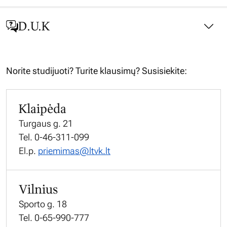
D.U.K
Norite studijuoti? Turite klausimų? Susisiekite:
Klaipėda
Turgaus g. 21
Tel. 0-46-311-099
El.p.
priemimas@ltvk.lt
Vilnius
Sporto g. 18
Tel. 0-65-990-777