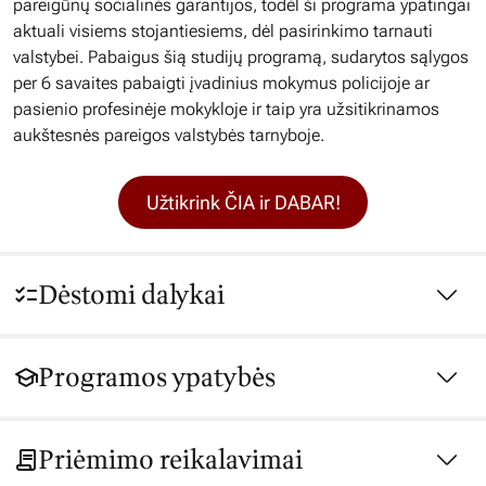
pareigūnų socialinės garantijos, todėl ši programa ypatingai
aktuali visiems stojantiesiems, dėl pasirinkimo tarnauti
valstybei. Pabaigus šią studijų programą, sudarytos sąlygos
per 6 savaites pabaigti įvadinius mokymus policijoje ar
pasienio profesinėje mokykloje ir taip yra užsitikrinamos
aukštesnės pareigos valstybės tarnyboje.
Užtikrink ČIA ir DABAR!
Dėstomi dalykai
Programos ypatybės
Priėmimo reikalavimai