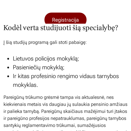
Registracija
Kodėl verta studijuoti šią specialybę?
Į šią studijų programą gali stoti pabaigę:
Lietuvos policijos mokyklą;
Pasieniečių mokyklą;
Ir kitas profesinio rengimo vidaus tarnybos
mokyklas.
Pareigūnų trūkumo grėsmė tampa vis aktualesnė, nes
kiekvienais metais vis daugiau jų sulaukia pensinio amžiaus
ir palieka tarnybą. Pareigūnų skaičiaus mažėjimui turi įtakos
ir pareigūno profesijos nepatrauklumas, pareigūnų tarnybos
santykių reglamentavimo trūkumai, sumažėjusios