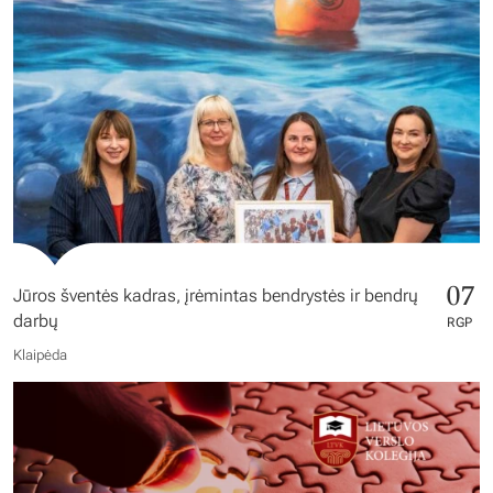
07
Jūros šventės kadras, įrėmintas bendrystės ir bendrų
darbų
RGP
Klaipėda