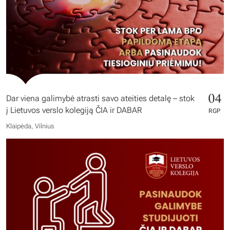
04
Dar viena galimybė atrasti savo ateities detalę – stok
į Lietuvos verslo kolegiją ČIA ir DABAR
RGP
Klaipėda, Vilnius