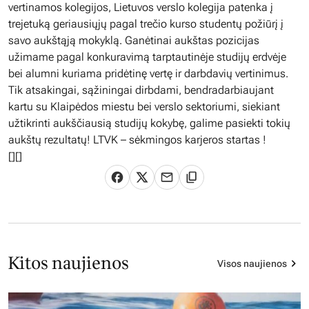
vertinamos kolegijos, Lietuvos verslo kolegija patenka į
trejetuką geriausiųjų pagal trečio kurso studentų požiūrį į
savo aukštąją mokyklą. Ganėtinai aukštas pozicijas
užimame pagal konkuravimą tarptautinėje studijų erdvėje
bei alumni kuriama pridėtinę vertę ir darbdavių vertinimus.
Tik atsakingai, sąžiningai dirbdami, bendradarbiaujant
kartu su Klaipėdos miestu bei verslo sektoriumi, siekiant
užtikrinti aukščiausią studijų kokybę, galime pasiekti tokių
aukštų rezultatų! LTVK – sėkmingos karjeros startas !
[][]
Kitos naujienos
Visos naujienos