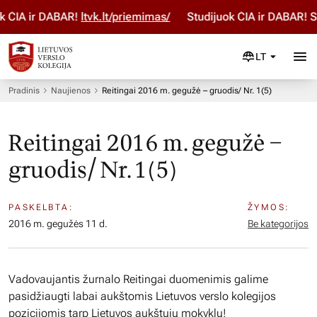
ČIA ir DABAR!
ltvk.lt/priemimas/
Studijuok ČIA ir DABAR! Sto
LT
Pradinis
Naujienos
Reitingai 2016 m. gegužė – gruodis/ Nr. 1(5)
Reitingai 2016 m. gegužė –
gruodis/ Nr. 1(5)
PASKELBTA:
ŽYMOS:
2016 m. gegužės 11 d.
Be kategorijos
Vadovaujantis žurnalo Reitingai duomenimis galime
pasidžiaugti labai aukštomis Lietuvos verslo kolegijos
pozicijomis tarp Lietuvos aukštųjų mokyklų!