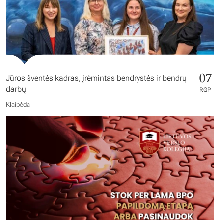
07
Jūros šventės kadras, įrėmintas bendrystės ir bendrų
darbų
RGP
Klaipėda