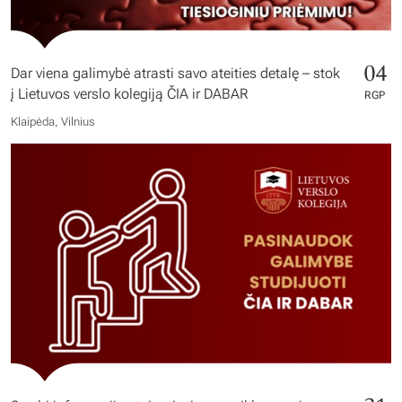
04
Dar viena galimybė atrasti savo ateities detalę – stok
į Lietuvos verslo kolegiją ČIA ir DABAR
RGP
Klaipėda, Vilnius