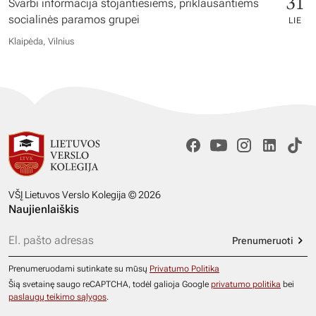
31
Svarbi informacija stojantiesiems, priklausantiems
socialinės paramos grupei
LIE
Klaipėda, Vilnius
VŠĮ Lietuvos Verslo Kolegija © 2026
Naujienlaiškis
Prenumeruoti
Prenumeruodami sutinkate su mūsų
Privatumo Politika
Šią svetainę saugo reCAPTCHA, todėl galioja Google
privatumo politika
bei
paslaugų teikimo sąlygos
.