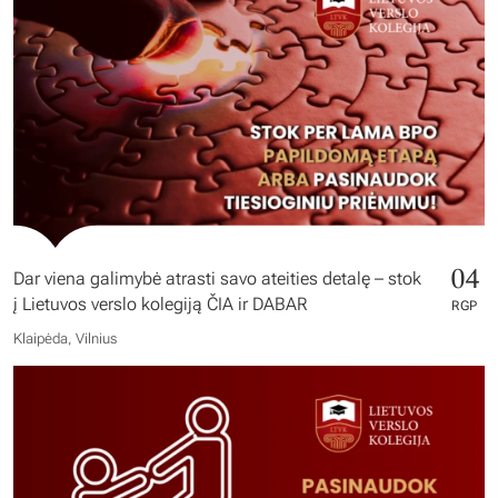
04
Dar viena galimybė atrasti savo ateities detalę – stok
į Lietuvos verslo kolegiją ČIA ir DABAR
RGP
Klaipėda, Vilnius