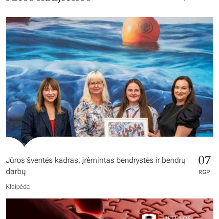
07
Jūros šventės kadras, įrėmintas bendrystės ir bendrų
darbų
RGP
Klaipėda