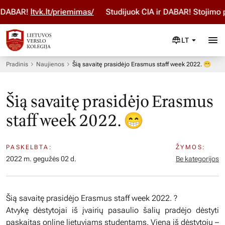
DABAR!
ltvk.lt/priemimas/
Studijuok ČIA ir DABAR! Stojimo p
LT
Pradinis
Naujienos
Šią savaitę prasidėjo Erasmus staff week 2022. 😁
Šią savaitę prasidėjo Erasmus
staff week 2022. 😁
PASKELBTA:
ŽYMOS:
2022 m. gegužės 02 d.
Be kategorijos
Šią savaitę prasidėjo Erasmus staff week 2022. ?
Atvykę dėstytojai iš įvairių pasaulio šalių pradėjo dėstyti
paskaitas online lietuviams studentams. Viena iš dėstytojų –