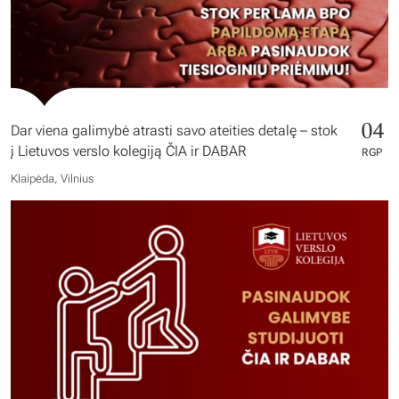
04
Dar viena galimybė atrasti savo ateities detalę – stok
į Lietuvos verslo kolegiją ČIA ir DABAR
RGP
Klaipėda, Vilnius