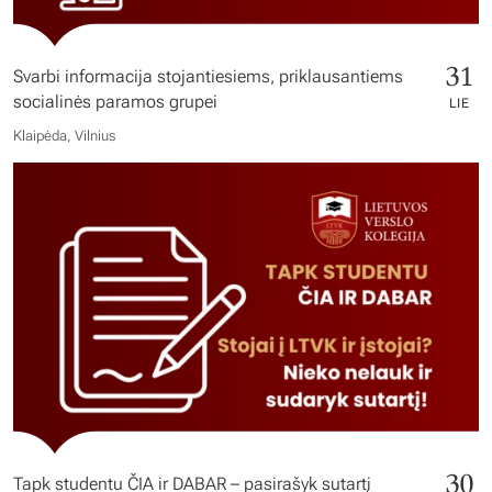
31
Svarbi informacija stojantiesiems, priklausantiems
socialinės paramos grupei
LIE
Klaipėda, Vilnius
30
Tapk studentu ČIA ir DABAR – pasirašyk sutartį