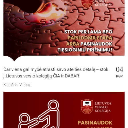
04
Dar viena galimybė atrasti savo ateities detalę – stok
į Lietuvos verslo kolegiją ČIA ir DABAR
RGP
Klaipėda, Vilnius