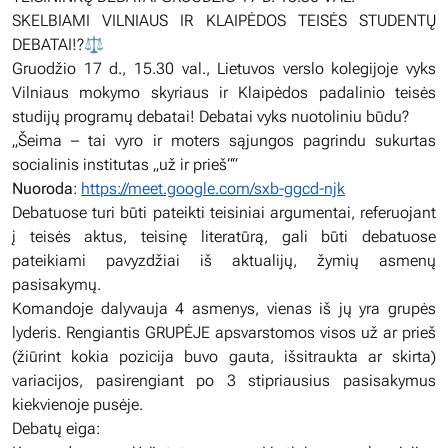
SKELBIAMI VILNIAUS IR KLAIPĖDOS TEISĖS STUDENTŲ
DEBATAI!?‍⚖️
Gruodžio 17 d., 15.30 val., Lietuvos verslo kolegijoje vyks
Vilniaus mokymo skyriaus ir Klaipėdos padalinio teisės
studijų programų debatai! Debatai vyks nuotoliniu būdu?
„Šeima – tai vyro ir moters sąjungos pagrindu sukurtas
socialinis institutas „už ir prieš““
Nuoroda
:
https://meet.google.com/sxb-ggcd-njk
Debatuose turi būti pateikti teisiniai argumentai, referuojant
į teisės aktus, teisinę literatūrą, gali būti debatuose
pateikiami pavyzdžiai iš aktualijų, žymių asmenų
pasisakymų.
Komandoje dalyvauja 4 asmenys, vienas iš jų yra grupės
lyderis. Rengiantis GRUPĖJE apsvarstomos visos už ar prieš
(žiūrint kokia pozicija buvo gauta, išsitraukta ar skirta)
variacijos, pasirengiant po 3 stipriausius pasisakymus
kiekvienoje pusėje.
Debatų eiga: