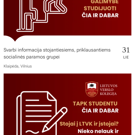
31
Svarbi informacija stojantiesiems, priklausantiems
socialinės paramos grupei
LIE
Klaipėda, Vilnius