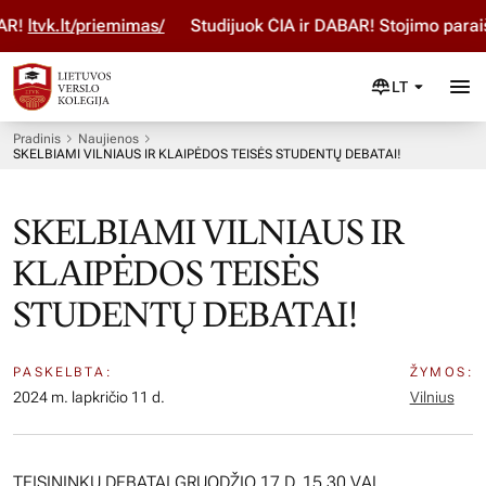
!
ltvk.lt/priemimas/
Studijuok ČIA ir DABAR! Stojimo paraiš
LT
Pradinis
Naujienos
SKELBIAMI VILNIAUS IR KLAIPĖDOS TEISĖS STUDENTŲ DEBATAI!
SKELBIAMI VILNIAUS IR
KLAIPĖDOS TEISĖS
STUDENTŲ DEBATAI!
PASKELBTA:
ŽYMOS:
2024 m. lapkričio 11 d.
Vilnius
TEISININKŲ DEBATAI GRUODŽIO 17 D. 15.30 VAL.