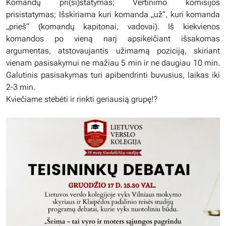
Komandų pri(si)statymas; Vertinimo komisijos
prisistatymas; Išskiriama kuri komanda „už“, kuri komanda
„prieš“ (komandų kapitonai, vadovai). Iš kiekvienos
komandos po vieną narį apsikeičiant išsakomas
argumentas, atstovaujantis užimamą poziciją, skiriant
vienam pasisakymui ne mažiau 5 min ir ne daugiau 10 min.
Galutinis pasisakymas turi apibendrinti buvusius, laikas iki
2-3 min.
Kviečiame stebėti ir rinkti geriausią grupę!?