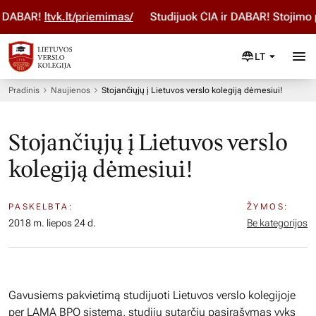
DABAR!
ltvk.lt/priemimas/
Studijuok ČIA ir DABAR! Stojimo p
LT
Pradinis
Naujienos
Stojančiųjų į Lietuvos verslo kolegiją dėmesiui!
Stojančiųjų į Lietuvos verslo
kolegiją dėmesiui!
PASKELBTA:
ŽYMOS:
2018 m. liepos 24 d.
Be kategorijos
Gavusiems pakvietimą studijuoti Lietuvos verslo kolegijoje
per LAMA BPO sistemą, studijų sutarčių pasirašymas vyks