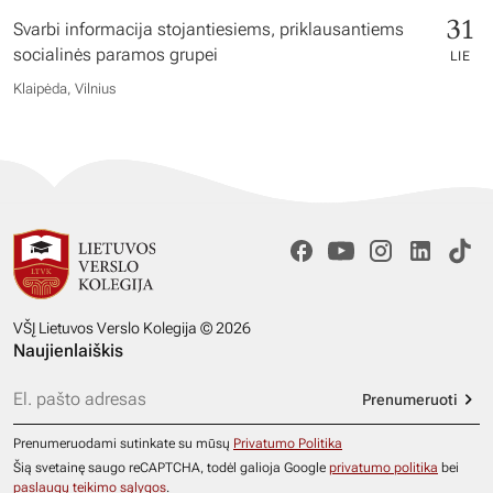
31
Svarbi informacija stojantiesiems, priklausantiems
socialinės paramos grupei
LIE
Klaipėda, Vilnius
VŠĮ Lietuvos Verslo Kolegija © 2026
Naujienlaiškis
Prenumeruoti
Prenumeruodami sutinkate su mūsų
Privatumo Politika
Šią svetainę saugo reCAPTCHA, todėl galioja Google
privatumo politika
bei
paslaugų teikimo sąlygos
.