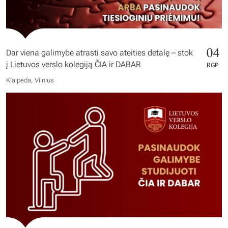
04
Dar viena galimybė atrasti savo ateities detalę – stok
į Lietuvos verslo kolegiją ČIA ir DABAR
RGP
Klaipėda, Vilnius