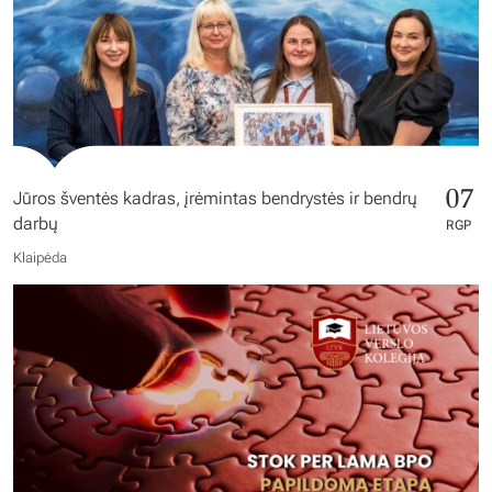
07
Jūros šventės kadras, įrėmintas bendrystės ir bendrų
darbų
RGP
Klaipėda