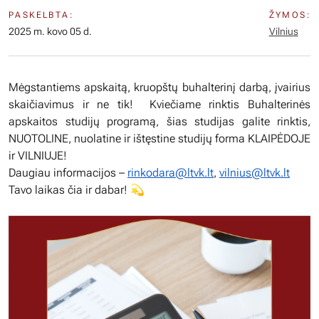
PASKELBTA:
ŽYMOS:
2025 m. kovo 05 d.
Vilnius
Mėgstantiems apskaitą, kruopštų buhalterinį darbą, įvairius
skaičiavimus ir ne tik! ️ Kviečiame rinktis Buhalterinės
apskaitos studijų programą, šias studijas galite rinktis,
NUOTOLINE, nuolatine ir ištęstine studijų forma KLAIPĖDOJE
ir VILNIUJE!
Daugiau informacijos –
rinkodara@ltvk.lt
,
vilnius@ltvk.lt
Tavo laikas čia ir dabar! 💫