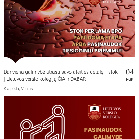
04
Dar viena galimybė atrasti savo ateities detalę – stok
į Lietuvos verslo kolegiją ČIA ir DABAR
RGP
Klaipėda, Vilnius