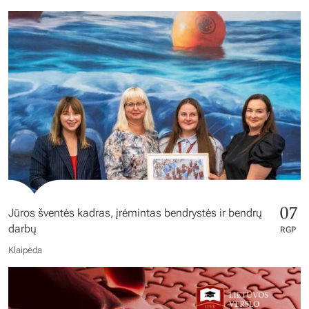
07
Jūros šventės kadras, įrėmintas bendrystės ir bendrų
darbų
RGP
Klaipėda