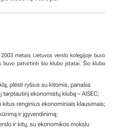
2003 metais Lietuvos verslo kolegijoje buvo
uvo patvirtinti šio klubo įstatai. Šio klubo
lą, plėsti ryšius su kitomis, panašia
 į tarptautinį ekonomistų klubą – AISEC;
i kitus renginius ekonominiais klausimais;
kūrimą ir įgyvendinimą;
verslo ir kitų, su ekonomikos mokslu