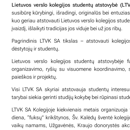
Lietuvos verslo kolegijos studentų atstovybė (LT
susibūrę kūrybingi, išradingi, originalūs bei entuzia
kuo geriau atstovauti Lietuvos verslo kolegijos stude
įvaizdį, išlaikyti tradicijas jos viduje bei už jos ribų.
Pagrindinis LTVK SA tikslas – atstovauti kolegijo
dėstytojų ir studentų.
Lietuvos verslo kolegijos studentų atstovybėje f
organizavimo, ryšių su visuomene koordinavimo, 
paieškos ir projektų.
Visi LTVK SA skyriai atstovauja studentų interes
tarybai siekia gerinti studijų kokybę bei rūpinasi stud
LTVK SA Kolegijoje kiekvienais metais organizuoja t
diena, “fuksų” krikštynos, Šv. Kalėdų šventė koleg
vaikų namams, Užgavėnės, Kraujo donorystės akcija