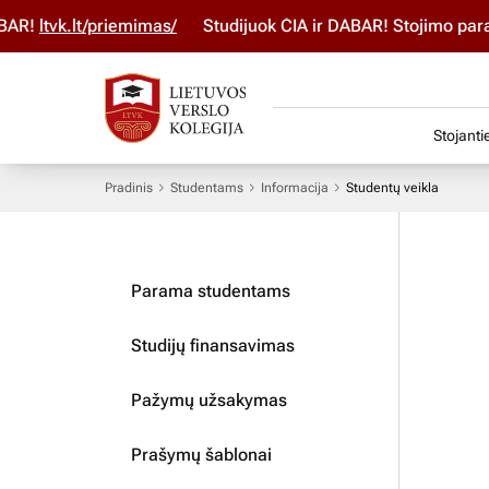
t/priemimas/
Studijuok ČIA ir DABAR! Stojimo paraišką pild
Stojanti
Pradinis
Studentams
Informacija
Studentų veikla
Parama studentams
Studijų finansavimas
Pažymų užsakymas
Prašymų šablonai