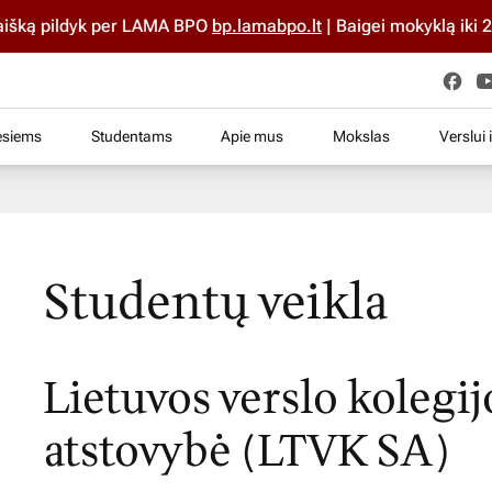
yk per LAMA BPO
bp.lamabpo.lt
| Baigei mokyklą iki 2025 m.? St
esiems
Studentams
Apie mus
Mokslas
Verslui 
Studentų veikla
Lietuvos verslo kolegi
atstovybė (LTVK SA)