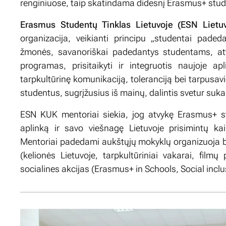
renginiuose, taip skatindama didesnį Erasmus+ stude
Erasmus Studentų Tinklas Lietuvoje (ESN Lietu
organizacija, veikianti principu „studentai pade
žmonės, savanoriškai padedantys studentams, atv
programas, prisitaikyti ir integruotis naujoje ap
tarpkultūrinę komunikaciją, toleranciją bei tarpusav
studentus, sugrįžusius iš mainų, dalintis svetur suka
ESN KUK mentoriai siekia, jog atvykę Erasmus+ st
aplinką ir savo viešnagę Lietuvoje prisimintų k
Mentoriai padedami aukštųjų mokyklų organizuoja b
(kelionės Lietuvoje, tarpkultūriniai vakarai, filmų 
socialines akcijas (Erasmus+ in Schools, Social inclu