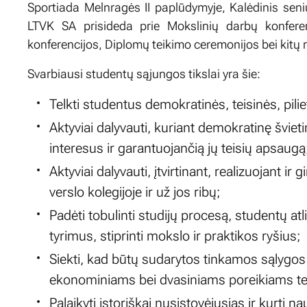
Sportiada Melnragės II paplūdymyje, Kalėdinis sen
LTVK SA prisideda prie Mokslinių darbų konferen
konferencijos, Diplomų teikimo ceremonijos bei kitų 
Svarbiausi studentų sąjungos tikslai yra šie:
Telkti studentus demokratinės, teisinės, pil
Aktyviai dalyvauti, kuriant demokratinę šviet
interesus ir garantuojančią jų teisių apsaugą
Aktyviai dalyvauti, įtvirtinant, realizuojant ir
verslo kolegijoje ir už jos ribų;
Padėti tobulinti studijų procesą, studentų 
tyrimus, stiprinti mokslo ir praktikos ryšius;
Siekti, kad būtų sudarytos tinkamos sąlygos
ekonominiams bei dvasiniams poreikiams ten
Palaikyti istoriškai nusistovėjusias ir kurti n