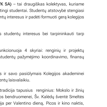
VK SA)
– tai draugiškas kolektyvas, kuriame
stingi studentai. Studentų atstovybė stengiasi
ntų interesus ir padėti formuoti gerą kolegijos
s studentų interesus bei tarpininkauti tarp
unkcionuoja 4 skyriai: renginių ir projektų
studentų pažymėjimo koordinavimo, finansų
us ir savo pasiūlymais Kolegijos akademinei
entų laisvalaikiu.
radicija tapusius renginius: Mokslo ir žinių
ijos bendruomenei, Šv. Kalėdų šventė Smeltės
 per Valentino dieną, Picos ir kino naktis,