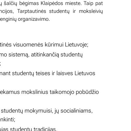
ių šalčių bėgimas Klaipėdos mieste. Taip pat
cijos, Tarptautinės studentų ir moksleivių
renginių organizavimo.
ietinės visuomenės kūrimui Lietuvoje;
imo sistemą, atitinkančią studentų
;
 ginant studentų teises ir laisves Lietuvos
atliekamus mokslinius taikomojo pobūdžio
 studentų mokymuisi, jų socialiniams,
kinti;
aujas studentų tradicijas.