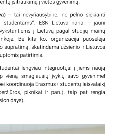
ntų įsitraukimą į vietos gyvenimą.
va)
– tai nevyriausybinė, ne pelno siekianti
da studentams“. ESN Lietuva nariai – jauni
ykstantiems į Lietuvą pagal studijų mainų
linkoje. Be kita ko, organizacija puoselėja
io supratimą, skatindama užsienio ir Lietuvos
uptomis patirtimis.
udentai lengviau integruotųsi į jiems naują
aip vieną smagiausių įvykių savo gyvenime!
ei koordinuoja Erasmus+ studentų laisvalaikį
peržiūros, piknikai ir pan.), taip pat rengia
sion days).