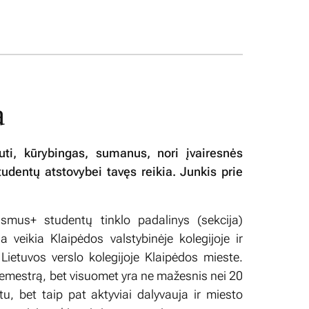
a
uti, kūrybingas, sumanus, nori įvairesnės
tudentų atstovybei tavęs reikia. Junkis prie
smus+ studentų tinklo padalinys (sekcija)
 veikia Klaipėdos valstybinėje kolegijoje ir
Lietuvos verslo kolegijoje Klaipėdos mieste.
 semestrą, bet visuomet yra ne mažesnis nei 20
u, bet taip pat aktyviai dalyvauja ir miesto