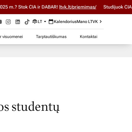
ok ČIA ir DABAR!
ltvk.lt/priemimas/
Studijuok ČIA ir DABAR!
LT
Kalendorius
Mano LTVK
ir visuomenei
Tarptautiškumas
Kontaktai
jos studentų