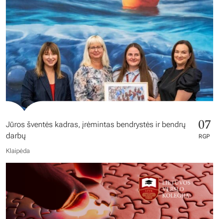
07
Jūros šventės kadras, įrėmintas bendrystės ir bendrų
darbų
RGP
Klaipėda