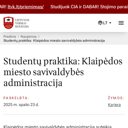
!
ltvk.lt/priemimas/
Studijuok ČIA ir DABAR! Stojimo paraiš
LT
Pradinis
Naujienos
Studentų praktika: Klaipėdos miesto savivaldybės administracija
Studentų praktika: Klaipėdos
miesto savivaldybės
administracija
PASKELBTA:
ŽYMOS:
2025 m. spalio 23 d.
Karjera
Klaipėdos miesto savivaldybės administracija suteikia