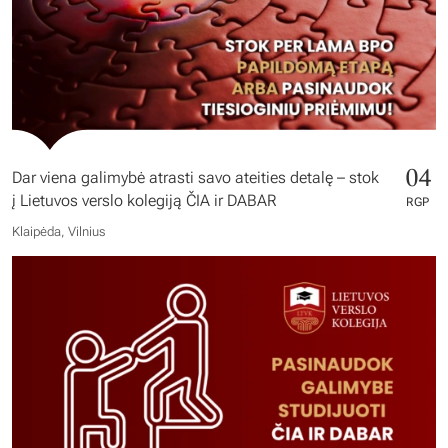
04
Dar viena galimybė atrasti savo ateities detalę – stok
į Lietuvos verslo kolegiją ČIA ir DABAR
RGP
Klaipėda, Vilnius