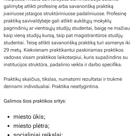
galimybę atlikti profesinę arba savanorišką praktiką
įvairiuose įstaigos struktūriniuose padaliniuose. Profesinę
praktiką savivaldybėje gali atlikti aukštųjų mokyklų
pagrindinių ar vientisųjų studijų studentai, baigę ne mažiau
kaip vieną studijų kursą, taip pat magistrantūros studijų
studentai. Teisę atlikti savanorišką praktiką turi asmenys iki
29 metų. Kiekvienam praktikantui paskiriamas praktikos
vadovas visam praktikos laikotarpiui, kuris supažindins su
institucijos struktūra, padalinio veikla ir darbo specifika.
Praktikų skaičius, tikslas, numatomi rezultatai ir trukmė
derinami individualiai. Praktika neatlygintina.
Galimos šios praktikos sritys:
miesto ūkis;
miesto plėtra;
socialiniai reikalai;