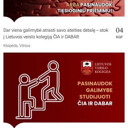
04
Dar viena galimybė atrasti savo ateities detalę – stok
į Lietuvos verslo kolegiją ČIA ir DABAR
RGP
Klaipėda, Vilnius