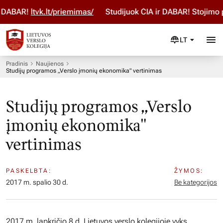
DABAR!
ltvk.lt/priemimas/
Studijuok ČIA ir DABAR! Stojimo p
LT
Pradinis
Naujienos
Studijų programos „Verslo įmonių ekonomika" vertinimas
Studijų programos „Verslo
įmonių ekonomika"
vertinimas
PASKELBTA:
ŽYMOS:
2017 m. spalio 30 d.
Be kategorijos
2017 m. lapkričio 8 d. Lietuvos verslo kolegijoje vyks