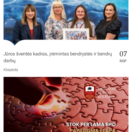
07
Jūros šventės kadras, įrėmintas bendrystės ir bendrų
darbų
RGP
Klaipėda