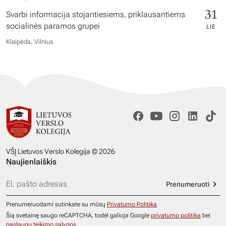
31
Svarbi informacija stojantiesiems, priklausantiems
socialinės paramos grupei
LIE
Klaipėda, Vilnius
VŠĮ Lietuvos Verslo Kolegija © 2026
Naujienlaiškis
Prenumeruoti
Prenumeruodami sutinkate su mūsų
Privatumo Politika
Šią svetainę saugo reCAPTCHA, todėl galioja Google
privatumo politika
bei
paslaugų teikimo sąlygos
.