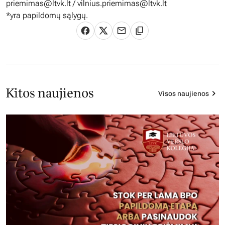
priemimas@ltvk.lt
/
vilnius.priemimas@ltvk.lt
*yra papildomų sąlygų.
Kitos naujienos
Visos naujienos