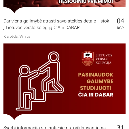
04
Dar viena galimybė atrasti savo ateities detalę – stok
į Lietuvos verslo kolegiją ČIA ir DABAR
RGP
Klaipėda, Vilnius
31
Svarbi informacija stojantiesiems, priklausantiems