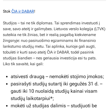
Stok
ČIA ir DABAR
!
Studijos – tai ne tik diplomas. Tai sprendimas investuoti į
save, savo ateitį ir galimybes. Lietuvos verslo kolegija (LTVK)
suteikia ne tik žinias, bet ir realią pagalbą kiekviename
žingsnyje: nuo pasiruošimo egzaminams iki finansinio
lankstumo studijų metu. Tai aplinka, kurioje gali augti,
tobulėti ir kurti savo ateitį ČIA ir DABAR, todėl pasirink
studijas šiandien – nes geriausia investicija esi tu pats.
Liko tik savaitė, kai gali:
atsivesti draugą – nemokėti stojimo įmokos;
pasirašyti studijų sutartį iki gegužės 31 d. –
gauti iki 10 nuolaidą studijų kainai visam
studijų laikotarpiui*;
mokėti už studijas dalimis – studijuoti be