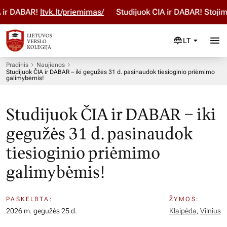
ir DABAR!
ltvk.lt/priemimas/
Studijuok ČIA ir DABAR! Stojimo
LT
Pradinis
Naujienos
Studijuok ČIA ir DABAR – iki gegužės 31 d. pasinaudok tiesioginio priėmimo
galimybėmis!
Studijuok ČIA ir DABAR – iki
gegužės 31 d. pasinaudok
tiesioginio priėmimo
galimybėmis!
PASKELBTA:
ŽYMOS:
2026 m. gegužės 25 d.
Klaipėda
,
Vilnius