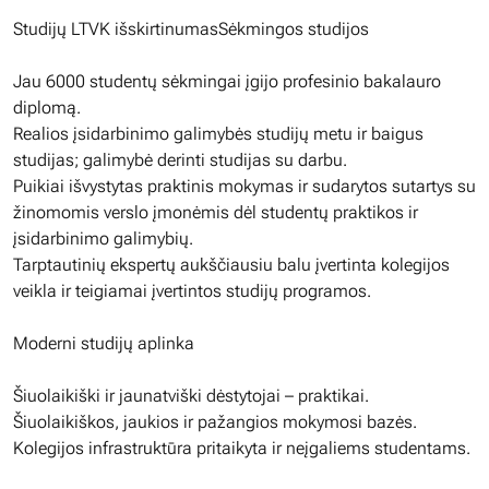
Studijų LTVK išskirtinumasSėkmingos studijos
Jau 6000 studentų sėkmingai įgijo profesinio bakalauro
diplomą.
Realios įsidarbinimo galimybės studijų metu ir baigus
studijas; galimybė derinti studijas su darbu.
Puikiai išvystytas praktinis mokymas ir sudarytos sutartys su
žinomomis verslo įmonėmis dėl studentų praktikos ir
įsidarbinimo galimybių.
Tarptautinių ekspertų aukščiausiu balu įvertinta kolegijos
veikla ir teigiamai įvertintos studijų programos.
Moderni studijų aplinka
Šiuolaikiški ir jaunatviški dėstytojai – praktikai.
Šiuolaikiškos, jaukios ir pažangios mokymosi bazės.
Kolegijos infrastruktūra pritaikyta ir neįgaliems studentams.