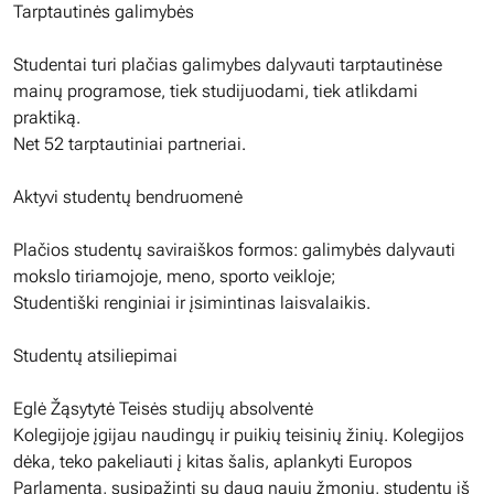
Tarptautinės galimybės
Studentai turi plačias galimybes dalyvauti tarptautinėse
mainų programose, tiek studijuodami, tiek atlikdami
praktiką.
Net 52 tarptautiniai partneriai.
Aktyvi studentų bendruomenė
Plačios studentų saviraiškos formos: galimybės dalyvauti
mokslo tiriamojoje, meno, sporto veikloje;
Studentiški renginiai ir įsimintinas laisvalaikis.
Studentų atsiliepimai
Eglė Žąsytytė Teisės studijų absolventė
Kolegijoje įgijau naudingų ir puikių teisinių žinių. Kolegijos
dėka, teko pakeliauti į kitas šalis, aplankyti Europos
Parlamentą, susipažinti su daug naujų žmonių, studentų iš