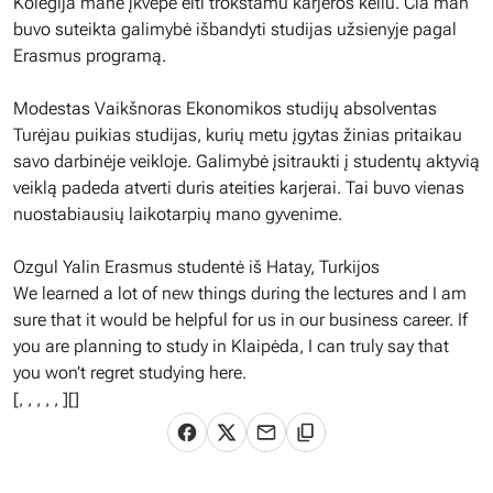
Kolegija mane įkvėpė eiti trokštamu karjeros keliu. Čia man
buvo suteikta galimybė išbandyti studijas užsienyje pagal
Erasmus programą.
Modestas Vaikšnoras Ekonomikos studijų absolventas
Turėjau puikias studijas, kurių metu įgytas žinias pritaikau
savo darbinėje veikloje. Galimybė įsitraukti į studentų aktyvią
veiklą padeda atverti duris ateities karjerai. Tai buvo vienas
nuostabiausių laikotarpių mano gyvenime.
Ozgul Yalin Erasmus studentė iš Hatay, Turkijos
We learned a lot of new things during the lectures and I am
sure that it would be helpful for us in our business career. If
you are planning to study in Klaipėda, I can truly say that
you won’t regret studying here.
[
,
,
,
,
,
][]