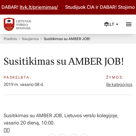
 DABAR!
ltvk.lt/priemimas/
Studijuok ČIA ir DABAR! Stojimo p
LT
Pradinis
Naujienos
Susitikimas su AMBER JOB!
Susitikimas su AMBER JOB!
PASKELBTA:
ŽYMOS:
2019 m. vasario 08 d.
Be kategorijos
Susitikimas su AMBER JOB, Lietuvos verslo kolegijoje,
vasario 20 dieną, 10:00.
[
][]