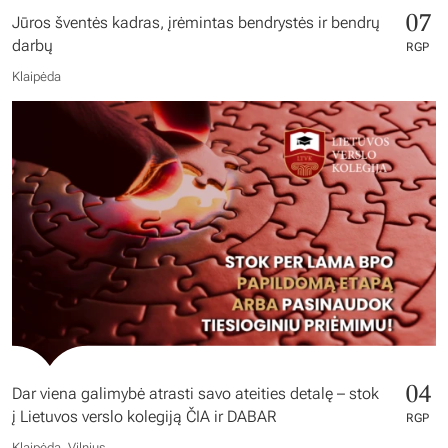
07
Jūros šventės kadras, įrėmintas bendrystės ir bendrų
darbų
RGP
Klaipėda
04
Dar viena galimybė atrasti savo ateities detalę – stok
į Lietuvos verslo kolegiją ČIA ir DABAR
RGP
Klaipėda, Vilnius