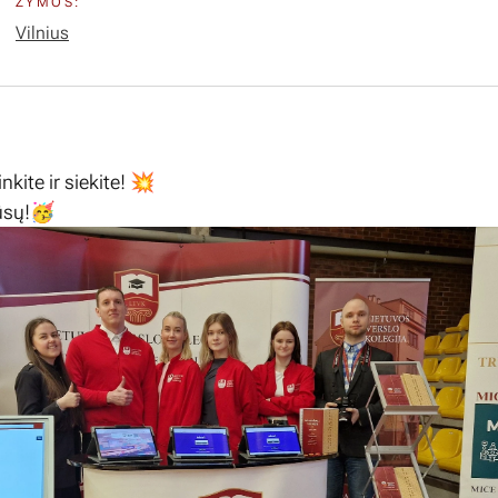
ŽYMOS:
Vilnius
nkite ir siekite! 💥
ūsų!🥳