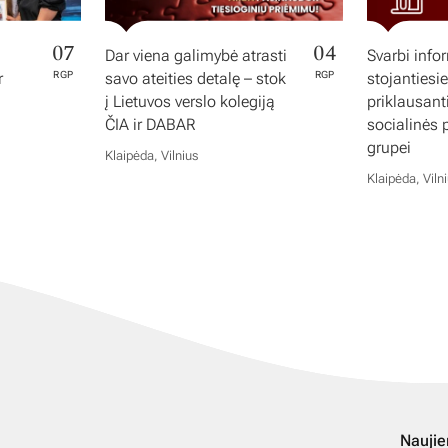
07
04
Dar viena galimybė atrasti
Svarbi info
r
RGP
savo ateities detalę – stok
RGP
stojantiesi
į Lietuvos verslo kolegiją
priklausan
ČIA ir DABAR
socialinės
grupei
Klaipėda, Vilnius
Klaipėda, Viln
Naujie