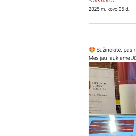
PASKELBTA:
2025 m. kovo 05 d.
🤩 Sužinokite, pasiri
Mes jau laukiame J