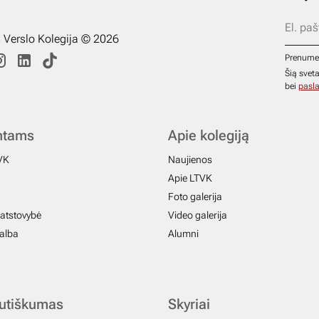
s Verslo Kolegija © 2026
Prenume
Šią svet
bei
pasla
ntams
Apie kolegiją
VK
Naujienos
Apie LTVK
Foto galerija
atstovybė
Video galerija
galba
Alumni
autiškumas
Skyriai