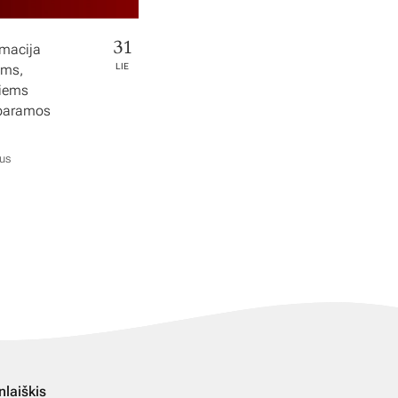
31
rmacija
ems,
LIE
tiems
 paramos
ius
nlaiškis