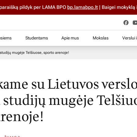
išką pildyk per LAMA BPO
bp.lamabpo.lt
| Baigei mokyklą iki 2
esiems
Studentams
Apie mus
Mokslas
Verslui 
 studijų mugėje Telšiuose, sporto arenoje!
kame su Lietuvos versl
a studijų mugėje Telšiu
arenoje!