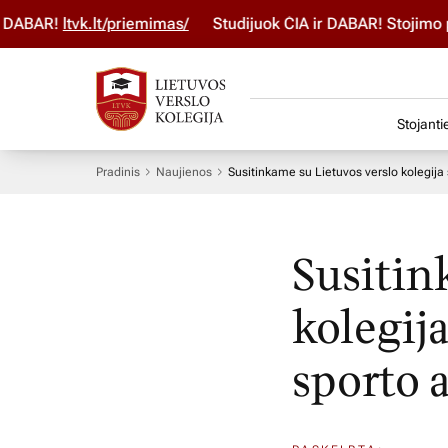
AR!
ltvk.lt/priemimas/
Studijuok ČIA ir DABAR! Stojimo para
Stojanti
Pradinis
Naujienos
Susitinkame su Lietuvos verslo kolegija
Susitin
kolegij
sporto 