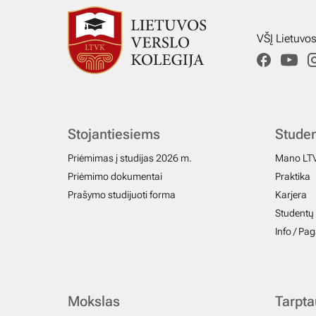
VŠĮ Lietuvo
Stojantiesiems
Stude
Priėmimas į studijas 2026 m.
Mano LT
Priėmimo dokumentai
Praktika
Prašymo studijuoti forma
Karjera
Studentų 
Info / Pa
Mokslas
Tarpt