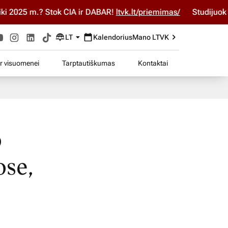
025 m.? Stok ČIA ir DABAR!
ltvk.lt/priemimas/
Studijuok ČIA 
LT
Kalendorius
Mano LTVK
ir visuomenei
Tarptautiškumas
Kontaktai
o
ose,