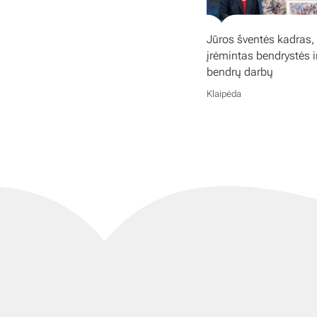
Jūros šventės kadras,
įrėmintas bendrystės i
bendrų darbų
Klaipėda