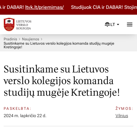
r DABAR!
ltvk.lt/priemimas/
Studijuok ČIA ir DABAR! Stojimo
LT
Pradinis
Naujienos
Susitinkame su Lietuvos verslo kolegijos komanda studijų mugėje
Kretingoje!
Susitinkame su Lietuvos
verslo kolegijos komanda
studijų mugėje Kretingoje!
PASKELBTA:
ŽYMOS:
2024 m. lapkričio 22 d.
Vilnius