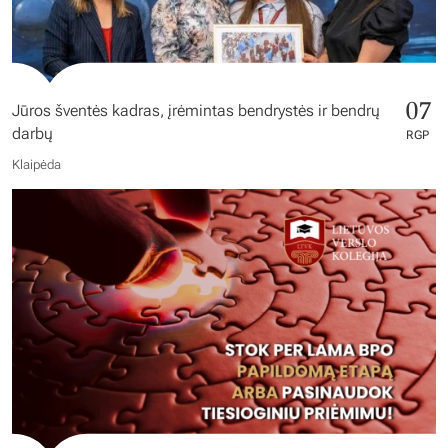
07
Jūros šventės kadras, įrėmintas bendrystės ir bendrų
darbų
RGP
Klaipėda