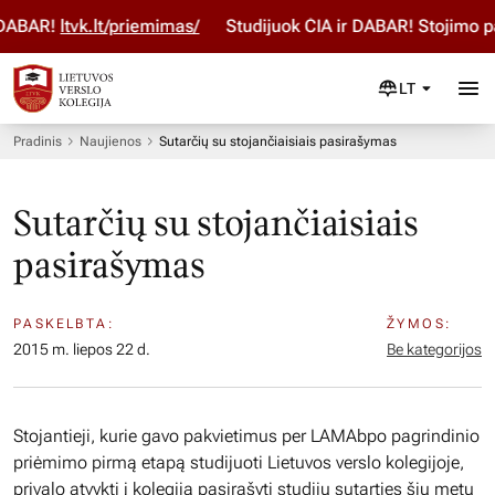
ABAR!
ltvk.lt/priemimas/
Studijuok ČIA ir DABAR! Stojimo pa
LT
Pradinis
Naujienos
Sutarčių su stojančiaisiais pasirašymas
Sutarčių su stojančiaisiais
pasirašymas
PASKELBTA:
ŽYMOS:
2015 m. liepos 22 d.
Be kategorijos
Stojantieji, kurie gavo pakvietimus per LAMAbpo pagrindinio
priėmimo pirmą etapą studijuoti Lietuvos verslo kolegijoje,
privalo atvykti į kolegiją pasirašyti studijų sutarties šių metų