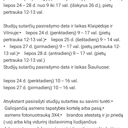
liepos 24 – 28 d. nuo 9 iki 17 val. (išskyrus 26 d.), pietų
pertrauka 12-13 val.
Studijų sutarčių pasirašymo data ir laikas Klaipėdoje ir
Vilniuje:• liepos 24 d. (penktadienį) 9 – 17 val. (pietų
pertrauka 12-13 val.)• liepos 25 d. (šeštadienį) 9 – 14 val.
• liepos 27 d. (pirmadienį) 9 – 17 val. (pietų pertrauka 12-
13 val.)• liepos 28 d. (antradienį) 9 – 17 val. (pietų
pertrauka 12-13 val.)
Studijų sutarčių pasirašymo data ir laikas Šiauliuose:
liepos 24 d. (penktadienį) 10 – 16 val.
liepos 27 d. (pirmadienį) 10 – 16 val.
Atvykstant pasirašyti studijų sutarties su savimi turėti:•
Galiojančią asmens tapatybės kortelę arba pasą;•
asmens fotonuotrauką 3X4;• brandos atestatą ir jo priedą
(-us) arba kitą vidurinį išsilavinimą liudijančius