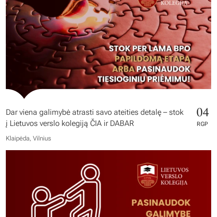
04
Dar viena galimybė atrasti savo ateities detalę – stok
į Lietuvos verslo kolegiją ČIA ir DABAR
RGP
Klaipėda, Vilnius