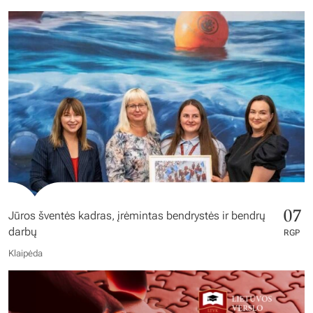
07
Jūros šventės kadras, įrėmintas bendrystės ir bendrų
darbų
RGP
Klaipėda