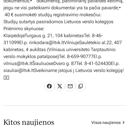
dokumentus;• dokumentą, patvirtinantį pavardės keitimą,
jeigu ne visi pateikiami dokumentai yra ta pačia pavarde;•
40 € susimokėti studijų registravimo mokesčiui.
Studijų sutartys pasirašomos Lietuvos verslo kolegijos
Priėmimo skyriuose:
KlaipėdojeTurgaus g. 21, 104 kabinetasTel. 8-46-
311099El.p.
rinkodara@ltvk.ltVilniujeSaul
ėtekio al.22, 407
kabinetas, 4 aukštas (Vilniaus universiteto Tarptautinio
verslo mokyklos patalpose)Tel. 8-659-90777El.p.
vilnius@ltvk.lt
ŠiauliuoseDvaro g. 87Tel. 8-41-524430El.p.
siauliai@ltvk.ltSveikiname
įstojus į Lietuvos verslo kolegiją!
[][]
Kitos naujienos
Visos naujienos