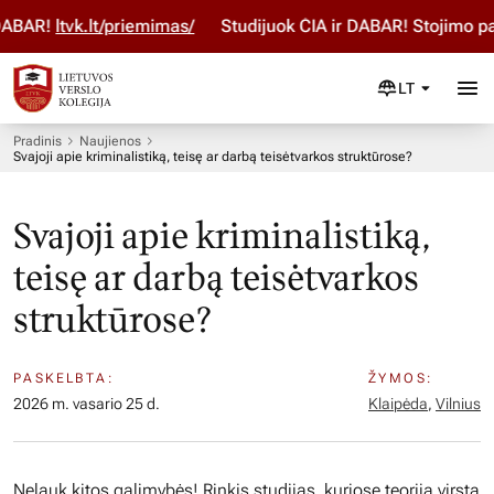
BAR!
ltvk.lt/priemimas/
Studijuok ČIA ir DABAR! Stojimo par
LT
Pradinis
Naujienos
Svajoji apie kriminalistiką, teisę ar darbą teisėtvarkos struktūrose?
Svajoji apie kriminalistiką,
teisę ar darbą teisėtvarkos
struktūrose?
PASKELBTA:
ŽYMOS:
2026 m. vasario 25 d.
Klaipėda
,
Vilnius
Nelauk kitos galimybės! Rinkis studijas, kuriose teorija virsta