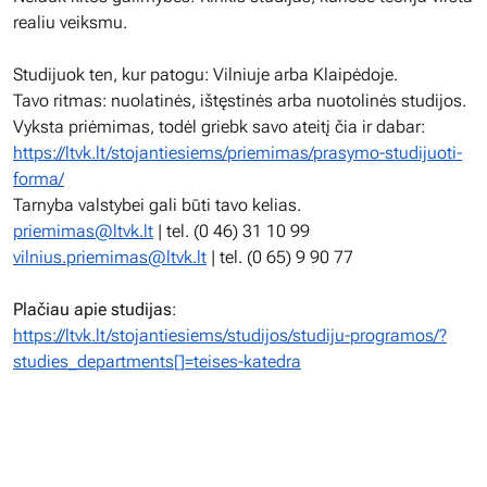
realiu veiksmu.
Studijuok ten, kur patogu: Vilniuje arba Klaipėdoje.
Tavo ritmas: nuolatinės, ištęstinės arba nuotolinės studijos.
Vyksta priėmimas, todėl griebk savo ateitį čia ir dabar:
https://ltvk.lt/stojantiesiems/priemimas/prasymo-studijuoti-
forma/
Tarnyba valstybei gali būti tavo kelias.
priemimas@ltvk.lt
| tel. (0 46) 31 10 99
vilnius.priemimas@ltvk.lt
| tel. (0 65) 9 90 77
Plačiau apie studijas
:
https://ltvk.lt/stojantiesiems/studijos/studiju-programos/?
studies_departments[]=teises-katedra