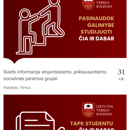
31
Svarbi informacija stojantiesiems, priklausantiems
socialinės paramos grupei
LIE
Klaipėda, Vilnius