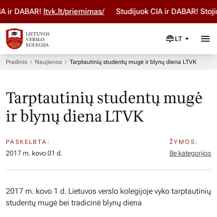
 ir DABAR!
ltvk.lt/priemimas/
Studijuok ČIA ir DABAR! Stoji
LT
Pradinis
Naujienos
Tarptautinių studentų mugė ir blynų diena LTVK
Tarptautinių studentų mugė
ir blynų diena LTVK
PASKELBTA:
ŽYMOS:
2017 m. kovo 01 d.
Be kategorijos
2017 m. kovo 1 d. Lietuvos verslo kolegijoje vyko tarptautinių
studentų mugė bei tradicinė blynų diena