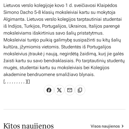
Lietuvos verslo kolegijoje kovo 1 d. sveičiavosi Klaipėdos
Simono Dacho 5-8 klasių moksleiviai kartu su mokytoja
Algimanta. Lietuvos verslo kolegijos tarptautiniai studentai
iš Indijos, Turkijos, Portugalijos, Ukrainos, Italijos parengė
moksleiviams išskirtinius savo šalių pristatytmus.
Moksleiviai turėjo puikią galimybę susipažinti su kitų šalių
kultūra, įžymiomis vietomis. Studentės iš Portugalijos
moksleivius įtraukė į naują, negirdėtą žaidimą, kurį jie galės
žaisti kartu su savo bendraklasiais. Po tarptautinių studentų
mugės, studentai kartu su moksleiviais bei Kolegijos
akademine bendruomene smaližiavo blynais.
[
,
,
,
,
,
,
,
,
,
][]
Kitos naujienos
Visos naujienos