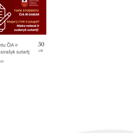
30
tu ČIA ir
irašyk sutartį
LIE
ius