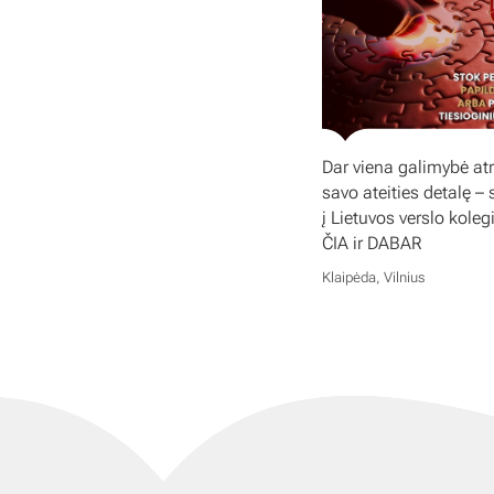
Dar viena galimybė atr
savo ateities detalę – 
į Lietuvos verslo koleg
ČIA ir DABAR
Klaipėda, Vilnius