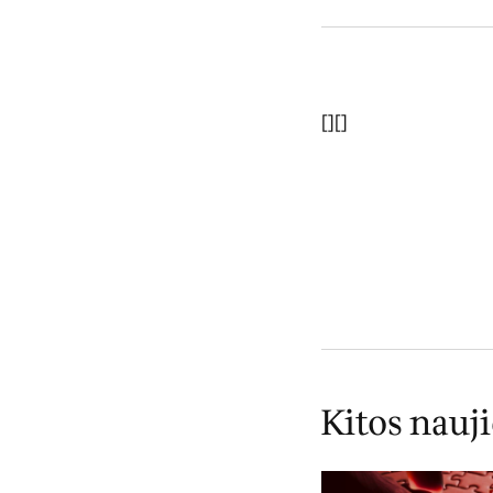
[
][]
Kitos nauj