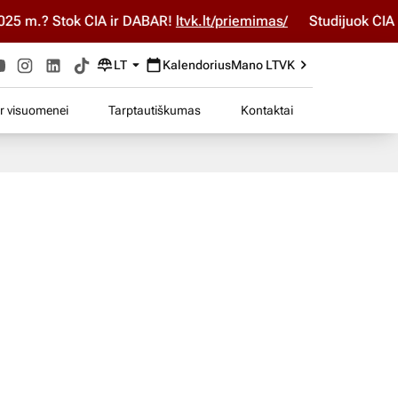
5 m.? Stok ČIA ir DABAR!
ltvk.lt/priemimas/
Studijuok ČIA ir
LT
Kalendorius
Mano LTVK
ir visuomenei
Tarptautiškumas
Kontaktai