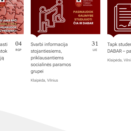
04
31
asti
Svarbi informacija
Tapk studen
stok
RGP
stojantiesiems,
LIE
DABAR – pas
iją
priklausantiems
Klaipėda, Viln
socialinės paramos
grupei
Klaipėda, Vilnius