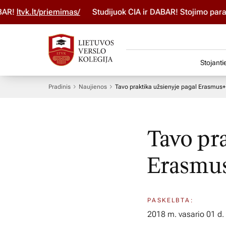
!
ltvk.lt/priemimas/
Studijuok ČIA ir DABAR! Stojimo paraiš
Stojanti
Pradinis
Naujienos
Tavo praktika užsienyje pagal Erasmus
Tavo pr
Erasmu
PASKELBTA:
2018 m. vasario 01 d.