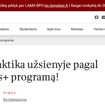
ką pildyk per LAMA BPO
bp.lamabpo.lt
| Baigei mokyklą iki 202
esiems
Studentams
Apie mus
Mokslas
Verslui 
+ programą!
aktika užsienyje pagal
s+ programą!
ŽYMOS:
Be kategorijos