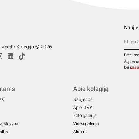
Naujie
s Verslo Kolegija © 2026
Prenume
Šią svet
bei
pasla
ntams
Apie kolegiją
VK
Naujienos
Apie LTVK
Foto galerija
atstovybė
Video galerija
galba
Alumni