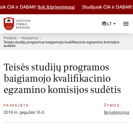
k ČIA ir DABAR!
ltvk.lt/priemimas/
Studijuok ČIA ir DABAR! 
LT
Pradinis
Naujienos
Teisės studijų programos baigiamojo kvalifikacinio egzamino komisijos
sudėtis
Teisės studijų programos
baigiamojo kvalifikacinio
egzamino komisijos sudėtis
PASKELBTA:
ŽYMOS:
2016 m. gegužės 16 d.
Be kategorijos