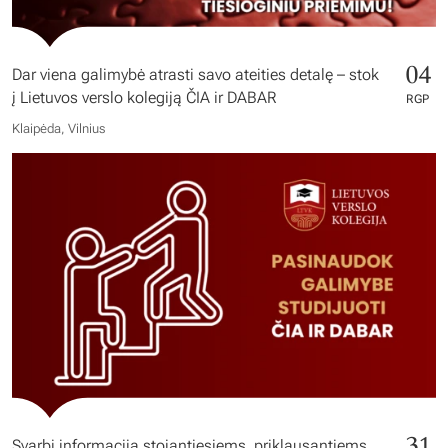
04
Dar viena galimybė atrasti savo ateities detalę – stok
į Lietuvos verslo kolegiją ČIA ir DABAR
RGP
Klaipėda, Vilnius
31
Svarbi informacija stojantiesiems, priklausantiems