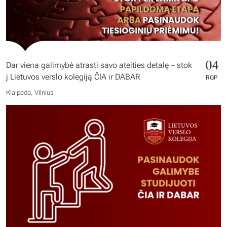
04
Dar viena galimybė atrasti savo ateities detalę – stok
į Lietuvos verslo kolegiją ČIA ir DABAR
RGP
Klaipėda, Vilnius