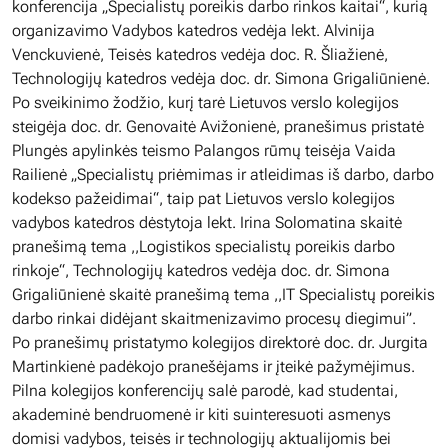
konferencija „Specialistų poreikis darbo rinkos kaitai“, kurią
organizavimo Vadybos katedros vedėja lekt. Alvinija
Venckuvienė, Teisės katedros vedėja doc. R. Šliažienė,
Technologijų katedros vedėja doc. dr. Simona Grigaliūnienė.
Po sveikinimo žodžio, kurį tarė Lietuvos verslo kolegijos
steigėja doc. dr. Genovaitė Avižonienė, pranešimus pristatė
Plungės apylinkės teismo Palangos rūmų teisėja Vaida
Railienė „Specialistų priėmimas ir atleidimas iš darbo, darbo
kodekso pažeidimai“, taip pat Lietuvos verslo kolegijos
vadybos katedros dėstytoja lekt. Irina Solomatina skaitė
pranešimą tema ,,Logistikos specialistų poreikis darbo
rinkoje“, Technologijų katedros vedėja doc. dr. Simona
Grigaliūnienė skaitė pranešimą tema ,,IT Specialistų poreikis
darbo rinkai didėjant skaitmenizavimo procesų diegimui”.
Po pranešimų pristatymo kolegijos direktorė doc. dr. Jurgita
Martinkienė padėkojo pranešėjams ir įteikė pažymėjimus.
Pilna kolegijos konferencijų salė parodė, kad studentai,
akademinė bendruomenė ir kiti suinteresuoti asmenys
domisi vadybos, teisės ir technologijų aktualijomis bei