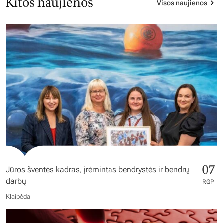
Kitos naujienos
Visos naujienos
07
Jūros šventės kadras, įrėmintas bendrystės ir bendrų
darbų
RGP
Klaipėda