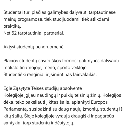
Studentai turi plačias galimybes dalyvauti tarptautinėse
mainų programose, tiek studijuodami, tiek atlikdami
praktiką.
Net 52 tarptautiniai partneriai.
Aktyvi studentų bendruomenė
Plačios studentų saviraiškos formos: galimybės dalyvauti
mokslo tiriamojoje, meno, sporto veikloje;
Studentiški renginiai ir įsimintinas laisvalaikis.
Eglė Žąsytytė Teisės studijų absolventė
Kolegijoje įgijau naudingų ir puikių teisinių žinių. Kolegijos
dėka, teko pakeliauti į kitas šalis, aplankyti Europos
Parlamentą, susipažinti su daug naujų žmonių, studentų iš
kitų šalių. Šioje kolegijoje vyrauja draugiški ir pagarbūs
santykiai tarp studentų ir dėstytojų.