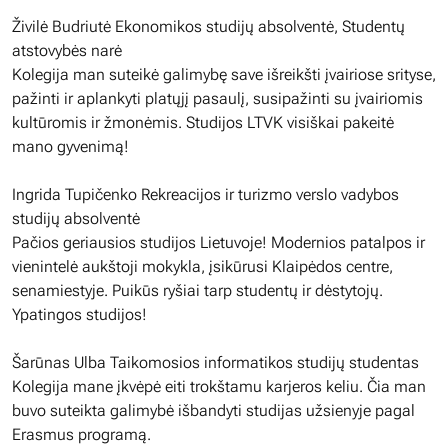
Živilė Budriutė Ekonomikos studijų absolventė, Studentų
atstovybės narė
Kolegija man suteikė galimybę save išreikšti įvairiose srityse,
pažinti ir aplankyti platųjį pasaulį, susipažinti su įvairiomis
kultūromis ir žmonėmis. Studijos LTVK visiškai pakeitė
mano gyvenimą!
Ingrida Tupičenko Rekreacijos ir turizmo verslo vadybos
studijų absolventė
Pačios geriausios studijos Lietuvoje! Modernios patalpos ir
vienintelė aukštoji mokykla, įsikūrusi Klaipėdos centre,
senamiestyje. Puikūs ryšiai tarp studentų ir dėstytojų.
Ypatingos studijos!
Šarūnas Ulba Taikomosios informatikos studijų studentas
Kolegija mane įkvėpė eiti trokštamu karjeros keliu. Čia man
buvo suteikta galimybė išbandyti studijas užsienyje pagal
Erasmus programą.