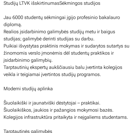
Studijų LTVK išskirtinumasSėkmingos studijos
Jau 6000 studentų sėkmingai įgijo profesinio bakalauro
diplomą.
Realios įsidarbinimo galimybės studijų metu ir baigus
studijas; galimybė derinti studijas su darbu.
Puikiai išvystytas praktinis mokymas ir sudarytos sutartys su
žinomomis verslo įmonėmis dėl studentų praktikos ir
įsidarbinimo galimybių.
Tarptautinių ekspertų aukščiausiu balu įvertinta kolegijos
veikla ir teigiamai įvertintos studijų programos.
Moderni studijų aplinka
Šiuolaikiški ir jaunatviški dėstytojai – praktikai.
Šiuolaikiškos, jaukios ir pažangios mokymosi bazės.
Kolegijos infrastruktūra pritaikyta ir neįgaliems studentams.
Tarptautinės galimybės