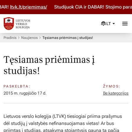
!
ltvk.lt/priemimas/
Studijuok ČIA ir DABAR! Stojimo paraiš
LT
Pradinis
Naujienos
Tęsiamas priėmimas į studijas!
Tęsiamas priėmimas į
studijas!
PASKELBTA:
ŽYMOS:
2015 m. rugpjūčio 17 d.
Be kategorijos
Lietuvos verslo kolegija (LTVK) tiesiogiai priima prašymus
dėl studijų į valstybės nefinansuojamas vietas! Ar bus
priimtas į studijas, atsakymą stojantysis gauna tą pačią