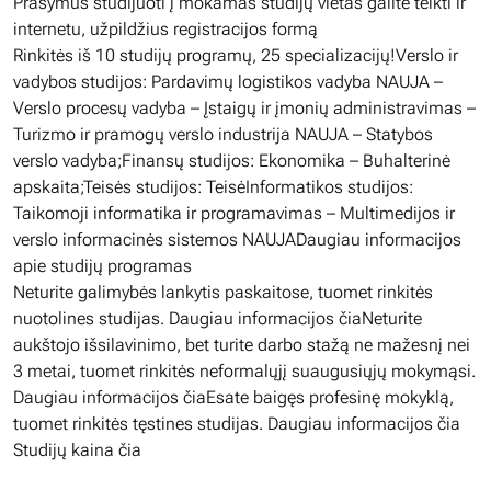
Prašymus studijuoti į mokamas studijų vietas galite teikti ir
internetu, užpildžius registracijos formą
Rinkitės iš 10 studijų programų, 25 specializacijų!Verslo ir
vadybos studijos: Pardavimų logistikos vadyba NAUJA –
Verslo procesų vadyba – Įstaigų ir įmonių administravimas –
Turizmo ir pramogų verslo industrija NAUJA – Statybos
verslo vadyba;Finansų studijos: Ekonomika – Buhalterinė
apskaita;Teisės studijos: TeisėInformatikos studijos:
Taikomoji informatika ir programavimas – Multimedijos ir
verslo informacinės sistemos NAUJADaugiau informacijos
apie studijų programas
Neturite galimybės lankytis paskaitose, tuomet rinkitės
nuotolines studijas. Daugiau informacijos čiaNeturite
aukštojo išsilavinimo, bet turite darbo stažą ne mažesnį nei
3 metai, tuomet rinkitės neformalųjį suaugusiųjų mokymąsi.
Daugiau informacijos čiaEsate baigęs profesinę mokyklą,
tuomet rinkitės tęstines studijas. Daugiau informacijos čia
Studijų kaina čia