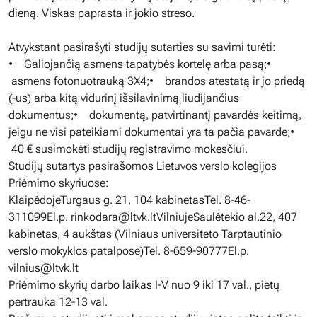
dieną. Viskas paprasta ir jokio streso.
Atvykstant pasirašyti studijų sutarties su savimi turėti:
• Galiojančią asmens tapatybės kortelę arba pasą;•
asmens fotonuotrauką 3X4;• brandos atestatą ir jo priedą
(-us) arba kitą vidurinį išsilavinimą liudijančius
dokumentus;• dokumentą, patvirtinantį pavardės keitimą,
jeigu ne visi pateikiami dokumentai yra ta pačia pavarde;•
40 € susimokėti studijų registravimo mokesčiui.
Studijų sutartys pasirašomos Lietuvos verslo kolegijos
Priėmimo skyriuose:
KlaipėdojeTurgaus g. 21, 104 kabinetasTel. 8-46-
311099El.p.
rinkodara@ltvk.ltVilniujeSaul
ėtekio al.22, 407
kabinetas, 4 aukštas (Vilniaus universiteto Tarptautinio
verslo mokyklos patalpose)Tel. 8-659-90777El.p.
vilnius@ltvk.lt
Priėmimo skyrių darbo laikas I-V nuo 9 iki 17 val., pietų
pertrauka 12-13 val.