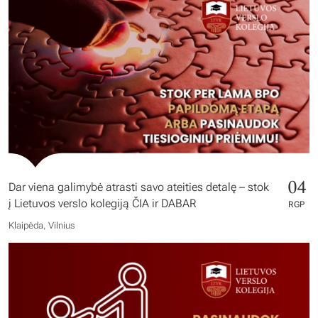
04
Dar viena galimybė atrasti savo ateities detalę – stok
į Lietuvos verslo kolegiją ČIA ir DABAR
RGP
Klaipėda, Vilnius