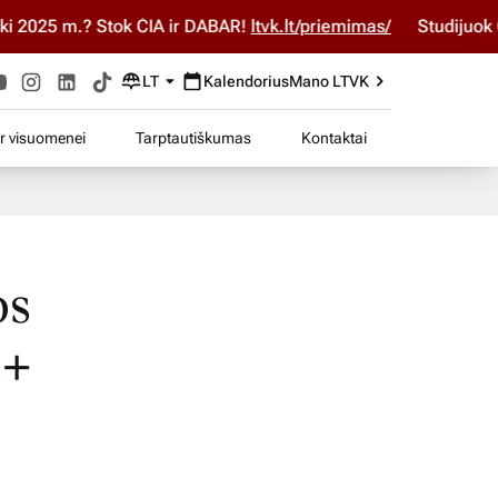
025 m.? Stok ČIA ir DABAR!
ltvk.lt/priemimas/
Studijuok ČIA 
LT
Kalendorius
Mano LTVK
ir visuomenei
Tarptautiškumas
Kontaktai
os
s+