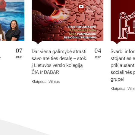
07
04
Dar viena galimybė atrasti
Svarbi info
r
RGP
savo ateities detalę – stok
RGP
stojantiesi
į Lietuvos verslo kolegiją
priklausan
ČIA ir DABAR
socialinės
grupei
Klaipėda, Vilnius
Klaipėda, Viln