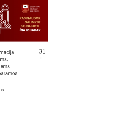
31
rmacija
ems,
LIE
tiems
 paramos
ius