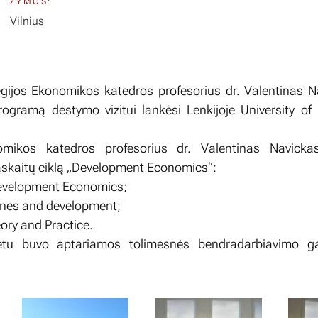
ŽYMOS:
Vilnius
egijos Ekonomikos katedros profesorius dr. Valentinas 
gramą dėstymo vizitui lankėsi Lenkijoje University of
mikos katedros profesorius dr. Valentinas Navickas
skaitų ciklą „Development Economics“:
Development Economics;
ones and development;
ory and Practice.
etu buvo aptariamos tolimesnės bendradarbiavimo ga