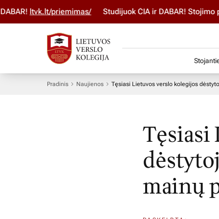
BAR!
ltvk.lt/priemimas/
Studijuok ČIA ir DABAR! Stojimo par
Stojanti
Pradinis
Naujienos
Tęsiasi Lietuvos verslo kolegijos dėsty
Tęsiasi 
dėstyto
mainų 