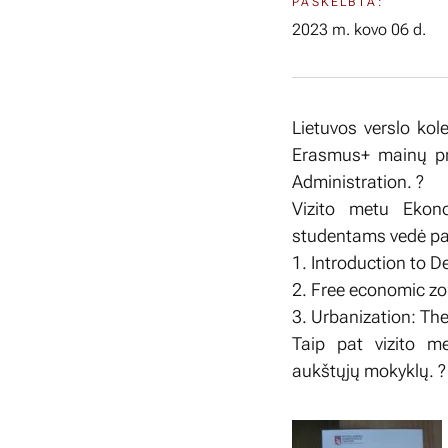
PASKELBTA:
2023 m. kovo 06 d.
Lietuvos verslo kol
Erasmus+ mainų pro
Administration. ?
Vizito metu Ekono
studentams vedė pa
1. Introduction to 
2. Free economic z
3. Urbanization: The
Taip pat vizito m
aukštųjų mokyklų. ?