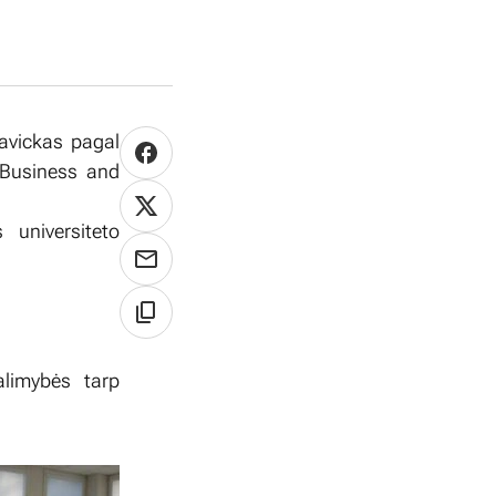
Navickas pagal
 Business and
 universiteto
limybės tarp