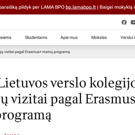
aišką pildyk per LAMA BPO
bp.lamabpo.lt
| Baigei mokyklą iki 2
esiems
Studentams
Apie mus
Mokslas
Verslui 
tojų vizitai pagal Erasmus+ mainų programą
Lietuvos verslo kolegij
jų vizitai pagal Erasmu
programą