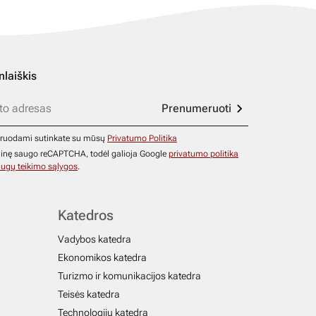
nlaiškis
Prenumeruoti
ruodami sutinkate su mūsų
Privatumo Politika
ainę saugo reCAPTCHA, todėl galioja Google
privatumo politika
ugų teikimo sąlygos
.
Katedros
Vadybos katedra
Ekonomikos katedra
Turizmo ir komunikacijos katedra
Teisės katedra
Technologijų katedra