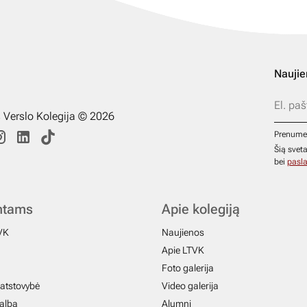
Naujie
s Verslo Kolegija © 2026
Prenume
Šią svet
bei
pasla
ntams
Apie kolegiją
VK
Naujienos
Apie LTVK
Foto galerija
atstovybė
Video galerija
galba
Alumni