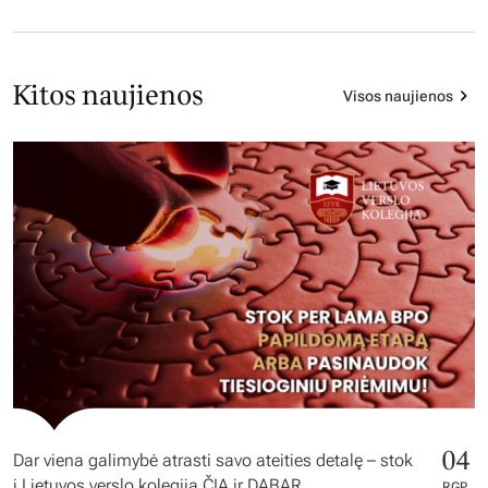
Kitos naujienos
Visos naujienos
04
Dar viena galimybė atrasti savo ateities detalę – stok
į Lietuvos verslo kolegiją ČIA ir DABAR
RGP