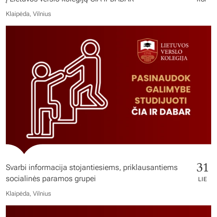
Klaipėda, Vilnius
31
Svarbi informacija stojantiesiems, priklausantiems
socialinės paramos grupei
LIE
Klaipėda, Vilnius