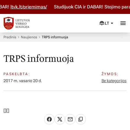
AR!
ltvk.lt/priemimas/
Studijuok ČIA ir DABAR! Stojimo para
LT
Pradinis
Naujienos
TRPS informuoja
TRPS informuoja
PASKELBTA:
ŽYMOS:
2017 m. vasario 20 d.
Be kategorijos
[
][]