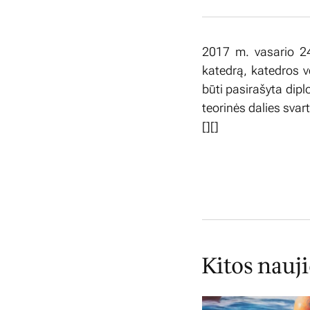
2017 m. vasario 24 
katedrą, katedros ve
būti pasirašyta dip
teorinės dalies sva
[][]
Kitos nauj