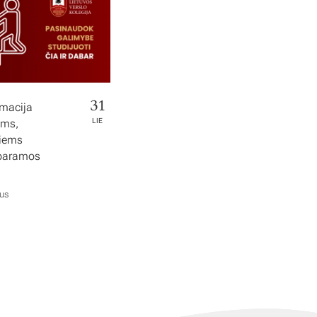
31
rmacija
ems,
LIE
tiems
 paramos
ius