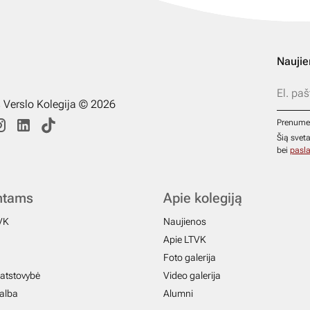
Naujie
s Verslo Kolegija © 2026
Prenume
Šią svet
bei
pasla
ntams
Apie kolegiją
VK
Naujienos
Apie LTVK
Foto galerija
atstovybė
Video galerija
galba
Alumni