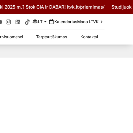
2025 m.? Stok ČIA ir DABAR!
ltvk.lt/priemimas/
Studijuok ČIA
LT
Kalendorius
Mano LTVK
ir visuomenei
Tarptautiškumas
Kontaktai