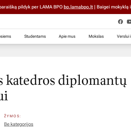
raišką pildyk per LAMA BPO
bp.lamabpo.lt
| Baigei mokyklą iki 
esiems
Studentams
Apie mus
Mokslas
Verslui 
 katedros diplomantų
ui
ŽYMOS:
Be kategorijos