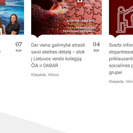
07
04
Dar viena galimybė atrasti
Svarbi info
r
RGP
savo ateities detalę – stok
RGP
stojantiesi
į Lietuvos verslo kolegiją
priklausan
ČIA ir DABAR
socialinės
grupei
Klaipėda, Vilnius
Klaipėda, Viln