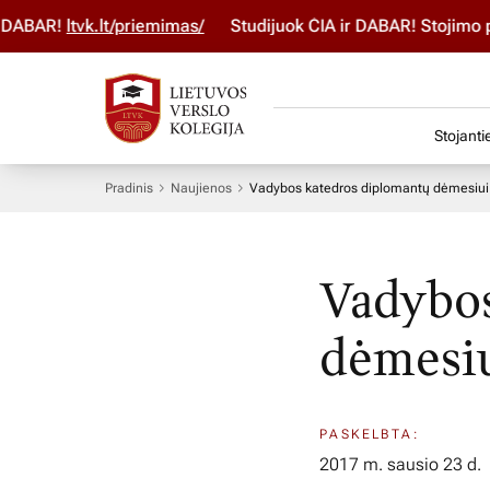
ABAR!
ltvk.lt/priemimas/
Studijuok ČIA ir DABAR! Stojimo pa
Stojanti
Pradinis
Naujienos
Vadybos katedros diplomantų dėmesiui
Vadybos
dėmesi
PASKELBTA:
2017 m. sausio 23 d.