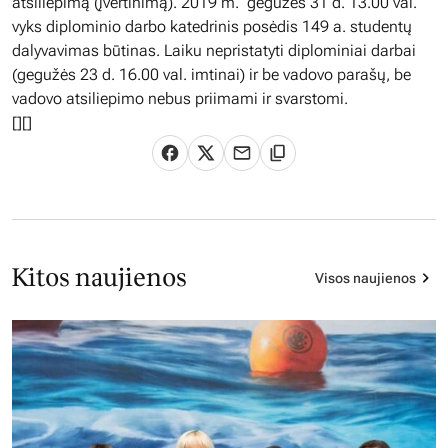
atsiliepimą (įvertinimą). 2019 m. gegužės 31 d. 13.00 val.
vyks diplominio darbo katedrinis posėdis 149 a. studentų
dalyvavimas būtinas. Laiku nepristatyti diplominiai darbai
(gegužės 23 d. 16.00 val. imtinai) ir be vadovo parašų, be
vadovo atsiliepimo nebus priimami ir svarstomi.
[][]
Kitos naujienos
Visos naujienos