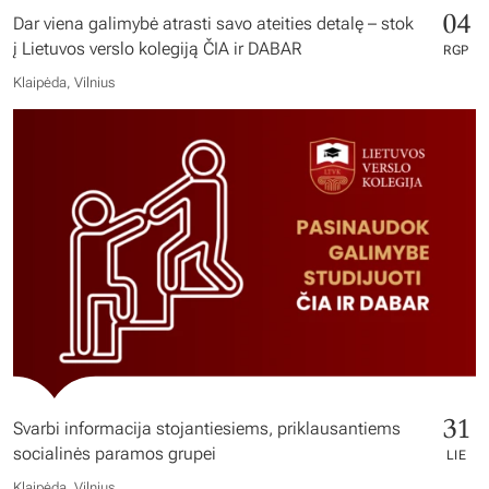
04
Dar viena galimybė atrasti savo ateities detalę – stok
į Lietuvos verslo kolegiją ČIA ir DABAR
RGP
Klaipėda, Vilnius
31
Svarbi informacija stojantiesiems, priklausantiems
socialinės paramos grupei
LIE
Klaipėda, Vilnius