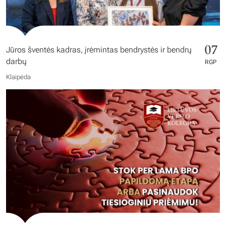
07
Jūros šventės kadras, įrėmintas bendrystės ir bendrų
darbų
RGP
Klaipėda