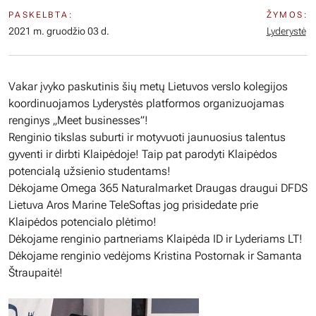
PASKELBTA:
ŽYMOS:
2021 m. gruodžio 03 d.
Lyderystė
Vakar įvyko paskutinis šių metų Lietuvos verslo kolegijos
koordinuojamos Lyderystės platformos organizuojamas
renginys „Meet businesses”!
Renginio tikslas suburti ir motyvuoti jaunuosius talentus
gyventi ir dirbti Klaipėdoje! Taip pat parodyti Klaipėdos
potencialą užsienio studentams!
Dėkojame Omega 365 Naturalmarket Draugas draugui DFDS
Lietuva Aros Marine TeleSoftas jog prisidedate prie
Klaipėdos potencialo plėtimo!
Dėkojame renginio partneriams Klaipėda ID ir Lyderiams LT!
Dėkojame renginio vedėjoms Kristina Postornak ir Samanta
Štraupaitė!