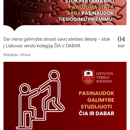
04
Dar viena galimybė atrasti savo ateities detalę – stok
į Lietuvos verslo kolegiją ČIA ir DABAR
RGP
Klaipėda, Vilnius