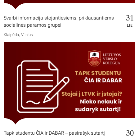
31
Svarbi informacija stojantiesiems, priklausantiems
socialinės paramos grupei
LIE
Klaipėda, Vilnius
30
Tapk studentu ČIA ir DABAR – pasirašyk sutartį