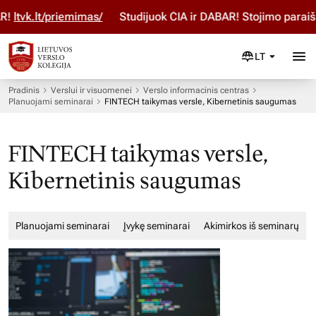
tvk.lt/priemimas/
Studijuok ČIA ir DABAR! Stojimo paraišką
LT
Pradinis
Verslui ir visuomenei
Verslo informacinis centras
Planuojami seminarai
FINTECH taikymas versle, Kibernetinis saugumas
FINTECH taikymas versle,
Kibernetinis saugumas
Planuojami seminarai
Įvykę seminarai
Akimirkos iš seminarų