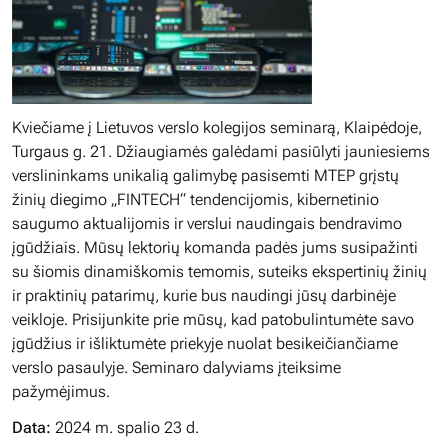
Kviečiame į Lietuvos verslo kolegijos seminarą, Klaipėdoje,
Turgaus g. 21. Džiaugiamės galėdami pasiūlyti jauniesiems
verslininkams unikalią galimybę pasisemti MTEP grįstų
žinių diegimo „FINTECH“ tendencijomis, kibernetinio
saugumo aktualijomis ir verslui naudingais bendravimo
įgūdžiais. Mūsų lektorių komanda padės jums susipažinti
su šiomis dinamiškomis temomis, suteiks ekspertinių žinių
ir praktinių patarimų, kurie bus naudingi jūsų darbinėje
veikloje. Prisijunkite prie mūsų, kad patobulintumėte savo
įgūdžius ir išliktumėte priekyje nuolat besikeičiančiame
verslo pasaulyje. Seminaro dalyviams įteiksime
pažymėjimus.
Data:
2024 m. spalio 23 d.