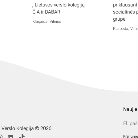
į Lietuvos verslo kolegiją
priklausan
ČIA ir DABAR
socialinės
grupei
Klaipėda, Vilnius
Klaipėda, Viln
Naujie
s Verslo Kolegija © 2026
Prenume