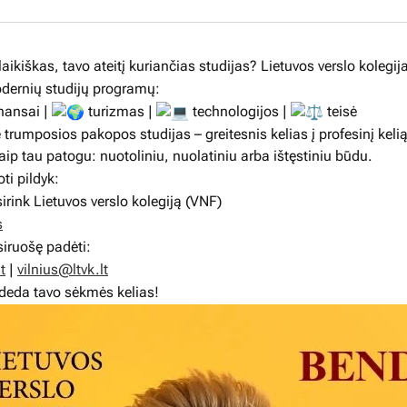
laikiškas, tavo ateitį kuriančias studijas? Lietuvos verslo kolegij
dernių studijų programų:
nansai |
turizmas |
technologijos |
teisė
trumposios pakopos studijas – greitesnis kelias į profesinį kelią
aip tau patogu: nuotoliniu, nuolatiniu arba ištęstiniu būdu.
ti pildyk:
ink Lietuvos verslo kolegiją (VNF)
s
iruošę padėti:
t
|
vilnius@ltvk.lt
deda tavo sėkmės kelias!