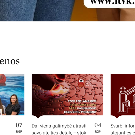
ienos
07
04
Dar viena galimybė atrasti
Svarbi info
r
RGP
savo ateities detalę – stok
RGP
stojantiesi