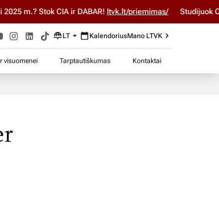
m.? Stok ČIA ir DABAR!
ltvk.lt/priemimas/
Studijuok ČIA ir D
LT
Kalendorius
Mano LTVK
ir visuomenei
Tarptautiškumas
Kontaktai
er