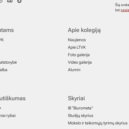
Šią svet
bei
pasla
ntams
Apie kolegiją
VK
Naujienos
Apie LTVK
Foto galerija
atstovybė
Video galerija
galba
Alumni
autiškumas
Skyriai
+
IB “Biurometa”
iai ryšiai
Studijų skyrius
Mokslo ir taikomųjų tyrimų skyrius