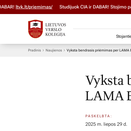
ltvk.lt/priemimas/
Studijuok ČIA ir DABAR! Stojimo paraišką
Stojanti
Pradinis
Naujienos
Vyksta bendrasis priėmimas per LAMA
Vyksta 
LAMA 
PASKELBTA:
2025 m. liepos 29 d.