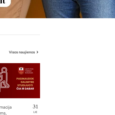
Visos naujienos
31
rmacija
ems,
LIE