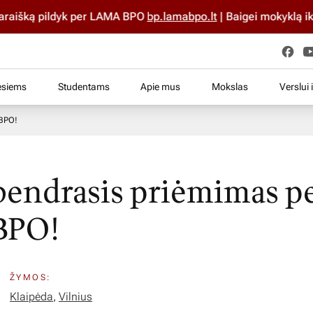
 pildyk per LAMA BPO
bp.lamabpo.lt
| Baigei mokyklą iki 2025 
esiems
Studentams
Apie mus
Mokslas
Verslui 
 BPO!
bendrasis priėmimas p
BPO!
ŽYMOS:
Klaipėda
,
Vilnius