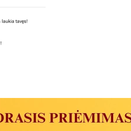
a laukia tavęs!
!