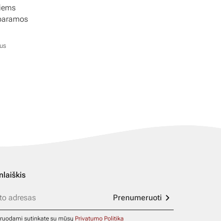
tiems
 paramos
ius
nlaiškis
Prenumeruoti
ruodami sutinkate su mūsų
Privatumo Politika