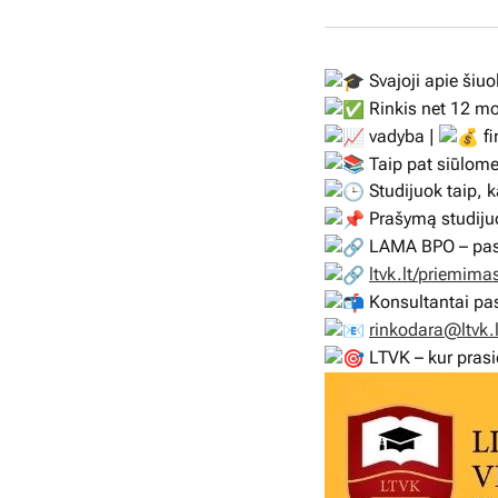
Svajoji apie šiuo
Rinkis net 12 mo
vadyba |
fi
Taip pat siūlome 
Studijuok taip, k
Prašymą studijuo
LAMA BPO – pasir
ltvk.lt/priemima
Konsultantai pas
rinkodara@ltvk.l
LTVK – kur prasi