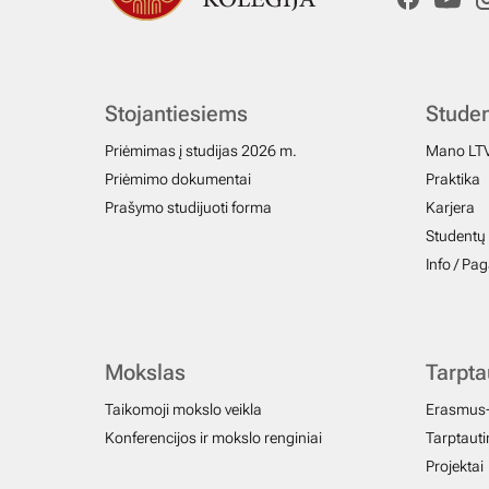
Stojantiesiems
Stude
Priėmimas į studijas 2026 m.
Mano LT
Priėmimo dokumentai
Praktika
Prašymo studijuoti forma
Karjera
Studentų 
Info / Pa
Mokslas
Tarpt
Taikomoji mokslo veikla
Erasmus
Konferencijos ir mokslo renginiai
Tarptautin
Projektai