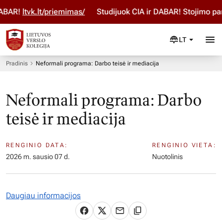
DABAR!
ltvk.lt/priemimas/
Studijuok ČIA ir DABAR! Stojimo p
LT
Pradinis
Neformali programa: Darbo teisė ir mediacija
Neformali programa: Darbo
teisė ir mediacija
RENGINIO DATA:
RENGINIO VIETA:
2026 m. sausio 07 d.
Nuotolinis
Daugiau informacijos