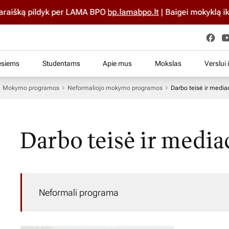
ką pildyk per LAMA BPO
bp.lamabpo.lt
| Baigei mokyklą iki 202
esiems
Studentams
Apie mus
Mokslas
Verslui 
Mokymo programos
Neformaliojo mokymo programos
Darbo teisė ir mediac
Darbo teisė ir media
Neformali programa