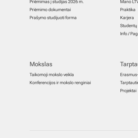
Priėmimas į studijas 2026 m.
Mano LT
Priėmimo dokumentai
Praktika
Prašymo studijuoti forma
Karjera
Studentų 
Info / Pa
Mokslas
Tarpt
Taikomoji mokslo veikla
Erasmus
Konferencijos ir mokslo renginiai
Tarptautin
Projektai