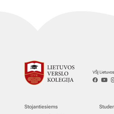
VŠĮ Lietuvo
Stojantiesiems
Stude