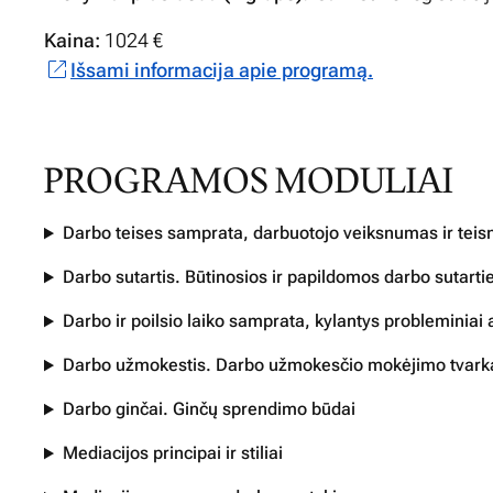
Kaina:
1024 €
Išsami informacija apie programą.
PROGRAMOS MODULIAI
Darbo teises samprata, darbuotojo veiksnumas ir tei
Darbo sutartis. Būtinosios ir papildomos darbo sutarti
Darbo ir poilsio laiko samprata, kylantys probleminiai 
Darbo užmokestis. Darbo užmokesčio mokėjimo tvark
Darbo ginčai. Ginčų sprendimo būdai
Mediacijos principai ir stiliai