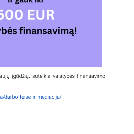
ujų įgūdžių, suteikia valstybės finansavimo
/darbo-teise-ir-mediacija/