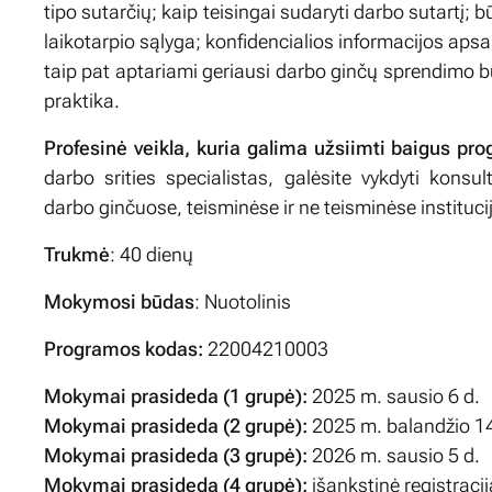
tipo sutarčių; kaip teisingai sudaryti darbo sutartį;
laikotarpio sąlyga; konfidencialios informacijos aps
taip pat aptariami geriausi darbo ginčų sprendimo bū
praktika.
Profesinė veikla, kuria galima užsiimti baigus pr
darbo srities specialistas, galėsite vykdyti konsul
darbo ginčuose, teisminėse ir ne teisminėse instituci
Trukmė
: 40 dienų
Mokymosi būdas
: Nuotolinis
Programos kodas:
22004210003
Mokymai prasideda (1 grupė):
2025 m. sausio 6 d.
Mokymai prasideda (2 grupė):
2025 m. balandžio 14
Mokymai prasideda (3 grupė):
2026 m. sausio 5 d.
Mokymai prasideda (4 grupė):
išankstinė registraci