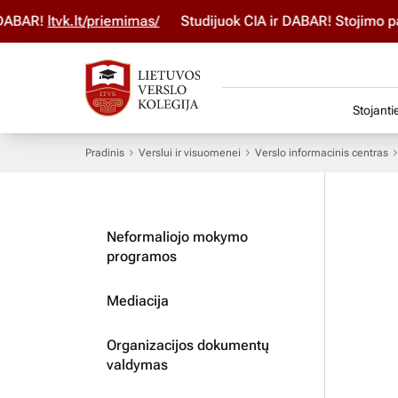
R!
ltvk.lt/priemimas/
Studijuok ČIA ir DABAR! Stojimo paraiš
Stojanti
Pradinis
Verslui ir visuomenei
Verslo informacinis centras
Neformaliojo mokymo
programos
Mediacija
Organizacijos dokumentų
valdymas