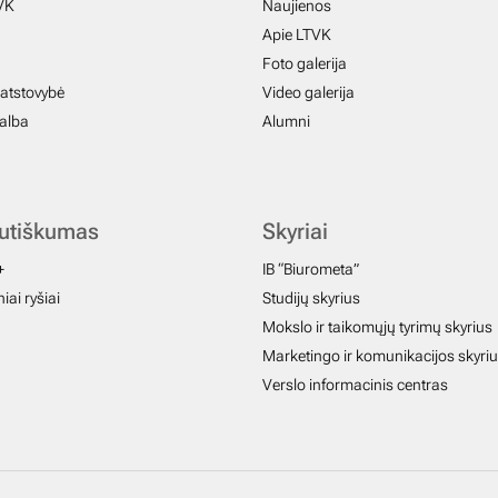
VK
Naujienos
Apie LTVK
Foto galerija
atstovybė
Video galerija
galba
Alumni
autiškumas
Skyriai
+
IB “Biurometa”
iai ryšiai
Studijų skyrius
Mokslo ir taikomųjų tyrimų skyrius
Marketingo ir komunikacijos skyri
Verslo informacinis centras