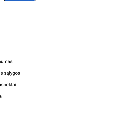
snumas
es sąlygos
aspektai
a