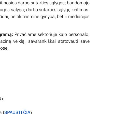
 būtinosios darbo sutarties sąlygos; bandomojo
augos sąlyga; darbo sutarties sąlygų keitimas.
dai, ne tik teisminė gynyba, bet ir mediacijos
ogramą:
Privačiame sektoriuje kaip personalo,
tacinę veiklą, savarankiškai atstovauti save
jose.
 d.
ja
(
SPAUSTI ČIA
)