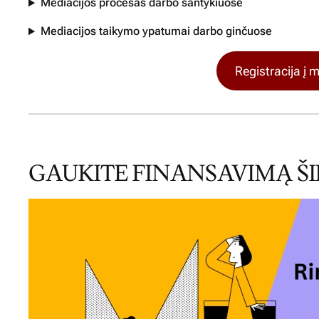
Mediacijos procesas darbo santykiuose
Mediacijos taikymo ypatumai darbo ginčuose
Registracija į
GAUKITE FINANSAVIMĄ 