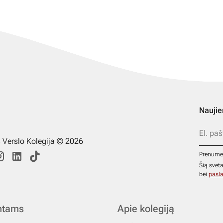
Naujie
s Verslo Kolegija © 2026
Prenume
Šią svet
bei
pasla
ntams
Apie kolegiją