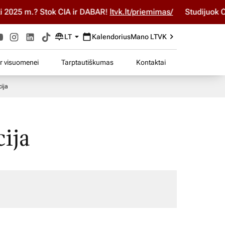
5 m.? Stok ČIA ir DABAR!
ltvk.lt/priemimas/
Studijuok ČIA ir
LT
Kalendorius
Mano LTVK
ir visuomenei
Tarptautiškumas
Kontaktai
ija
cija