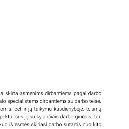
 skirta asmenims dirbantiems pagal darbo
alo specialistams dirbantiems su darbo teise.
omis, bet ir jų taikymu kasdienybėje, teismų
ktai susiję su kylančiais darbo ginčais, tai:
uo iš esmės skiriasi darbo sutartis nuo kito